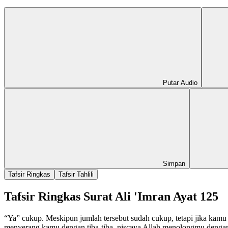
Putar Audio
Simpan
Tafsir Ringkas
Tafsir Tahlili
Tafsir Ringkas Surat Ali 'Imran Ayat 125
“Ya” cukup. Meskipun jumlah tersebut sudah cukup, tetapi jika kamu
menyerang kamu dengan tiba-tiba, niscaya Allah menolongmu dengan 