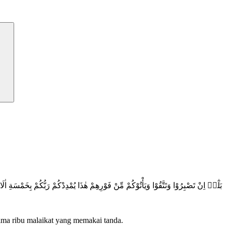
بَلٰٓىۙ اِنْ تَصْبِرُوْا وَتَتَّقُوْا وَيَأْتُوْكُمْ مِّنْ فَوْرِهِمْ هٰذَا يُمْدِدْكُمْ رَبُّكُمْ بِخَمْسَةِ
ima ribu malaikat yang memakai tanda.