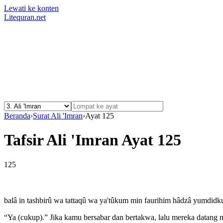
Lewati ke konten
Litequran.net
Beranda
›
Surat Ali 'Imran
›
Ayat 125
Tafsir Ali 'Imran Ayat 125
125
balâ in tashbirû wa tattaqû wa ya'tûkum min faurihim hâdzâ yumdid
“Ya (cukup).” Jika kamu bersabar dan bertakwa, lalu mereka datang