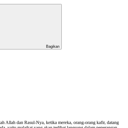
Bagikan
h Allah dan Rasul-Nya, ketika mereka, orang-orang kafir, datang
a, yaitu malaikat yang akan terlibat langsung dalam peperangan