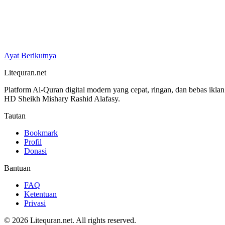
Ayat Berikutnya
Litequran.net
Platform Al-Quran digital modern yang cepat, ringan, dan bebas ikla
HD Sheikh Mishary Rashid Alafasy.
Tautan
Bookmark
Profil
Donasi
Bantuan
FAQ
Ketentuan
Privasi
© 2026 Litequran.net. All rights reserved.