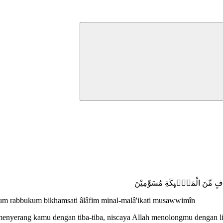
 اٰلَافٍ مِّنَ الْمَلٰۤىِٕكَةِ مُسَوِّمِيْنَ
kum rabbukum bikhamsati âlâfim minal-malâ'ikati musawwimîn
 menyerang kamu dengan tiba-tiba, niscaya Allah menolongmu dengan l