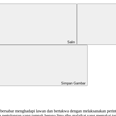
Salin
Simpan Gambar
 bersabar menghadapi lawan dan bertakwa dengan melaksanakan perinta
pertolongan yang tampak berupa lima ribu malaikat yang memakai tand