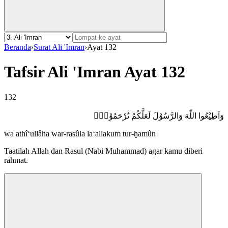
Beranda
›
Surat Ali 'Imran
›
Ayat 132
Tafsir Ali 'Imran Ayat 132
132
وَاَطِيْعُوا اللّٰهَ وَالرَّسُوْلَ لَعَلَّكُمْ تُرْحَمُوْنَۚ
wa athî‘ullâha war-rasûla la‘allakum tur-ḫamûn
Taatilah Allah dan Rasul (Nabi Muhammad) agar kamu diberi
rahmat.