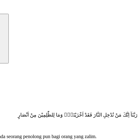
رَبَّنَآ اِنَّكَ مَنْ تُدْخِلِ النَّارَ فَقَدْ اَخْزَيْتَهٗۗ وَمَا لِلظّٰلِمِيْنَ مِنْ اَنْصَارٍ
a seorang penolong pun bagi orang yang zalim.