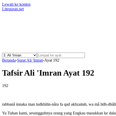
Lewati ke konten
Litequran.net
Beranda
›
Surat Ali 'Imran
›
Ayat 192
Tafsir Ali 'Imran Ayat 192
192
rabbanâ innaka man tudkhilin-nâra fa qad akhzaitah, wa mâ lidh-dhâl
Ya Tuhan kami, sesungguhnya orang yang Engkau masukkan ke dalam