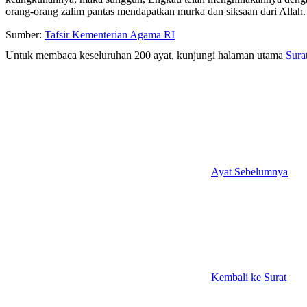
orang-orang zalim pantas mendapatkan murka dan siksaan dari Allah.
Sumber:
Tafsir Kementerian Agama RI
Untuk membaca keseluruhan 200 ayat, kunjungi halaman utama
Sura
Ayat Sebelumnya
Kembali ke Surat