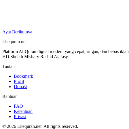
Ayat Berikutnya
Litequran.net
Platform Al-Quran digital modern yang cepat, ringan, dan bebas ikla
HD Sheikh Mishary Rashid Alafasy.
Tautan
Bookmark
Profil
Donasi
Bantuan
FAQ
Ketentuan
Privasi
© 2026 Litequran.net. All rights reserved.