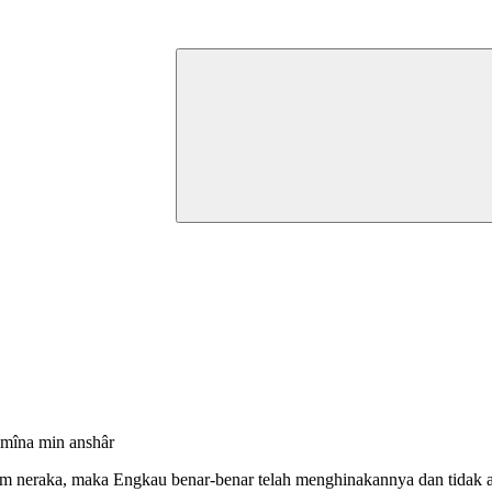
imîna min anshâr
 neraka, maka Engkau benar-benar telah menghinakannya dan tidak ad