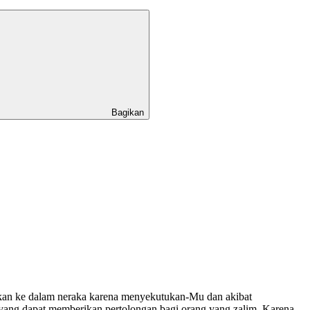
Bagikan
an ke dalam neraka karena menyekutukan-Mu dan akibat
ang dapat memberikan pertolongan bagi orang yang zalim. Karena