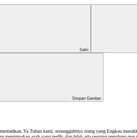
Salin
Simpan Gambar
 mematikan. Ya Tuhan kami, sesungguhnya orang yang Engkau masukk
 menimpakan azab yang pedih, dan tidak ada seorang penolong pun y