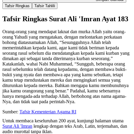
Tafsir Ringkas
Tafsir Tahlili
Tafsir Ringkas Surat Ali 'Imran Ayat 183
Orang-orang yang mendapat laknat dan murka Allah yaitu orang-
orang Yahudi yang mengatakan, dengan melontarkan perkataan
bohong diatasnamakan Allah, “Sesungguhnya Allah telah
memerintahkan kepada kami, agar kami tidak beriman kepada
seorang rasul sebelum dia mendatangkan kepada kami kurban yang
dimakan api sebagai tanda diterimanya kurban seseorang.”
Katakanlah, wahai Nabi Muhammad, “Sungguh, beberapa orang
rasul sebelumku telah datang kepadamu, dengan membawa bukti-
bukti yang nyata dan membawa apa yang kamu sebutkan, tetapi
kamu tetap mendustakan mereka dan mengingkari semua yang
diturunkan kepada mereka. Bahkan mengapa kamu membunuhnya
jika kamu orangorang yang benar.” Padahal, kamu sebenarnya
hanya mengada-ada terhadap Allah, berbohong atas nama agama-
Nya, dan tidak taat pada perintah-Nya.
Sumber:
Tafsir Kementerian Agama RI
Untuk membaca keseluruhan 200 ayat, kunjungi halaman utama
Surat Ali 'Imran
lengkap dengan teks Arab, Latin, terjemahan, dan
audio murottal tanpa iklan.