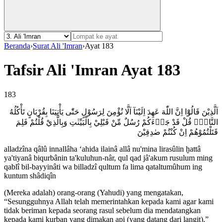
Beranda
›
Surat Ali 'Imran
›
Ayat 183
Tafsir Ali 'Imran Ayat 183
183
اَلَّذِيْنَ قَالُوْٓا اِنَّ اللّٰهَ عَهِدَ اِلَيْنَآ اَلَّا نُؤْمِنَ لِرَسُوْلٍ حَتّٰى يَأْتِيَنَا بِقُرْبَانٍ تَأْكُلُهُ
النَّارُۗ قُلْ قَدْ جَاۤءَكُمْ رُسُلٌ مِّنْ قَبْلِيْ بِالْبَيِّنٰتِ وَبِالَّذِيْ قُلْتُمْ فَلِمَ
قَتَلْتُمُوْهُمْ اِنْ كُنْتُمْ صٰدِقِيْنَ
alladzîna qâlû innallâha ‘ahida ilainâ allâ nu'mina lirasûlin ḫattâ
ya'tiyanâ biqurbânin ta'kuluhun-nâr, qul qad jâ'akum rusulum ming
qablî bil-bayyinâti wa billadzî qultum fa lima qataltumûhum ing
kuntum shâdiqîn
(Mereka adalah) orang-orang (Yahudi) yang mengatakan,
“Sesungguhnya Allah telah memerintahkan kepada kami agar kami
tidak beriman kepada seorang rasul sebelum dia mendatangkan
kepada kami kurban yang dimakan api (yang datang dari langit).”