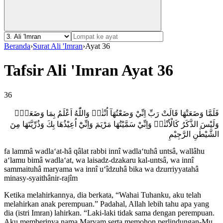
Beranda
›
Surat Ali 'Imran
›
Ayat 36
Tafsir Ali 'Imran Ayat 36
36
فَلَمَّا وَضَعَتْهَا قَالَتْ رَبِّ اِنِّيْ وَضَعْتُهَآ اُنْثٰىۗ وَاللّٰهُ اَعْلَمُ بِمَا وَضَعَتْۗ
وَلَيْسَ الذَّكَرُ كَالْاُنْثٰىۚ وَاِنِّيْ سَمَّيْتُهَا مَرْيَمَ وَاِنِّيْٓ اُعِيْذُهَا بِكَ وَذُرِّيَّتَهَا مِنَ
الشَّيْطٰنِ الرَّجِيْمِ
fa lammâ wadla‘at-hâ qâlat rabbi innî wadla‘tuhâ untsâ, wallâhu
a‘lamu bimâ wadla‘at, wa laisadz-dzakaru kal-untsâ, wa innî
sammaituhâ maryama wa innî u‘îdzuhâ bika wa dzurriyyatahâ
minasy-syaithânir-rajîm
Ketika melahirkannya, dia berkata, “Wahai Tuhanku, aku telah
melahirkan anak perempuan.” Padahal, Allah lebih tahu apa yang
dia (istri Imran) lahirkan. “Laki-laki tidak sama dengan perempuan.
Aku memberinya nama Maryam serta memohon perlindungan-Mu