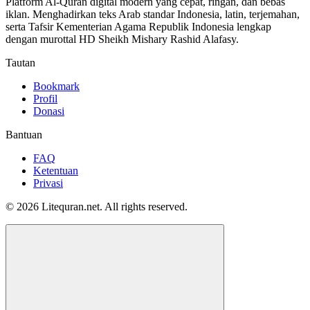
Platform Al-Quran digital modern yang cepat, ringan, dan bebas
iklan. Menghadirkan teks Arab standar Indonesia, latin, terjemahan,
serta Tafsir Kementerian Agama Republik Indonesia lengkap
dengan murottal HD Sheikh Mishary Rashid Alafasy.
Tautan
Bookmark
Profil
Donasi
Bantuan
FAQ
Ketentuan
Privasi
© 2026 Litequran.net. All rights reserved.