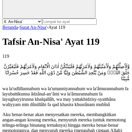
Beranda
›
Surat An-Nisa'
›
Ayat 119
Tafsir An-Nisa' Ayat 119
119
وَّلَاُضِلَّنَّهُمْ وَلَاُمَنِّيَنَّهُمْ وَلَاٰمُرَنَّهُمْ فَلَيُبَتِّكُنَّ اٰذَانَ الْاَنْعَامِ وَلَاٰمُرَنَّهُمْ فَلَيُغَيِّرُنَّ
خَلْقَ اللّٰهِۚ وَمَنْ يَّتَّخِذِ الشَّيْطٰنَ وَلِيًّا مِّنْ دُوْنِ اللّٰهِ فَقَدْ خَسِرَ خُسْرَانًا
مُّبِيْنًا
wa la'udlillannahum wa la'umanniyannahum wa la'âmurannahum fa
layubattikunna âdzânal-an‘âmi wa la'âmurannahum fa
layughayyirunna khalqallâh, wa may yattakhidzisy-syaithâna
waliyyam min dûnillâhi fa qad khasira khusrânam mubînâ
Aku benar-benar akan menyesatkan mereka, membangkitkan
angan-angan kosong mereka, menyuruh mereka (untuk memotong
telinga-telinga binatang ternaknya) hingga mereka benar-benar
memotongnya, dan menyuruh mereka (mengubah ciptaan Allah)