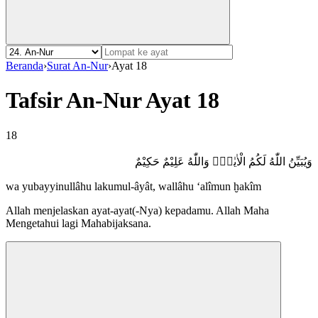
Beranda
›
Surat An-Nur
›
Ayat 18
Tafsir An-Nur Ayat 18
18
وَيُبَيِّنُ اللّٰهُ لَكُمُ الْاٰيٰتِۗ وَاللّٰهُ عَلِيْمٌ حَكِيْمٌ
wa yubayyinullâhu lakumul-âyât, wallâhu ‘alîmun ḫakîm
Allah menjelaskan ayat-ayat(-Nya) kepadamu. Allah Maha
Mengetahui lagi Mahabijaksana.