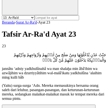
Beranda
›
Surat Ar-Ra'd
›
Ayat 23
Tafsir Ar-Ra'd Ayat 23
23
جَنّٰتُ عَدْنٍ يَّدْخُلُوْنَهَا وَمَنْ صَلَحَ مِنْ اٰبَاۤىِٕهِمْ وَاَزْوَاجِهِمْ وَذُرِّيّٰتِهِمْ
وَالْمَلٰۤىِٕكَةُ يَدْخُلُوْنَ عَلَيْهِمْ مِّنْ كُلِّ بَابٍۚ
jannâtu ‘adniy yadkhulûnahâ wa man shalaḫa min âbâ'ihim wa
azwâjihim wa dzurriyyâtihim wal-malâ'ikatu yadkhulûna ‘alaihim
ming kulli bâb
(Yaitu) surga-surga ‘Adn. Mereka memasukinya bersama orang
saleh dari leluhur, pasangan-pasangan, dan keturunan-keturunan
mereka, sedangkan malaikat-malaikat masuk ke tempat mereka dari
semua pintu.