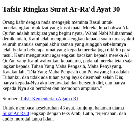
Tafsir Ringkas Surat Ar-Ra'd Ayat 30
Orang kafir dengan nada mengejek meminta Rasul untuk
mendatangkan mukjizat yang kasat mata. Mereka lupa bahwa Al-
Qur'an adalah mukjizat yang begitu nyata. Wahai Nabi Muhammad,
demikianlah, Kami telah mengutus engkau kepada suatu umat-yakni
seluruh manusia sampai akhir zaman-yang sungguh sebelumnya
telah berlalu beberapa umat yang kepada mereka juga dikirim para
rasul. Kami mengutusmu agar engkau bacakan kepada mereka Al-
Qur'an yang Kami wahyukan kepadamu, padahal mereka tetap saja
ingkar kepada Tuhan Yang Maha Pengasih, Maha Penyayang.
Katakanlah, “Dia Yang Maha Pengasih dan Penyayang itu adalah
Tuhanku, dan tidak ada tuhan yang layak disembah selain Dia;
hanya kepada-Nya aku bertawakal dan berserah diri, dan hanya
kepada-Nya aku bertobat dan memohon ampunan.”
Sumber:
Tafsir Kementerian Agama RI
Untuk membaca keseluruhan 43 ayat, kunjungi halaman utama
Surat Ar-Ra'd
lengkap dengan teks Arab, Latin, terjemahan, dan
audio murottal tanpa iklan.