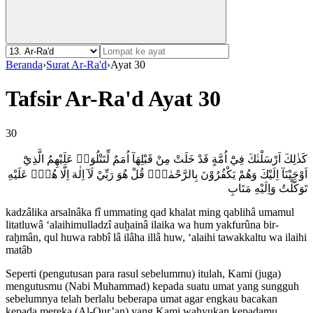
Beranda
›
Surat Ar-Ra'd
›
Ayat 30
Tafsir Ar-Ra'd Ayat 30
30
كَذٰلِكَ اَرْسَلْنٰكَ فِيْٓ اُمَّةٍ قَدْ خَلَتْ مِنْ قَبْلِهَآ اُمَمٌ لِّتَتْلُوَا۟ عَلَيْهِمُ الَّذِيْٓ
اَوْحَيْنَآ اِلَيْكَ وَهُمْ يَكْفُرُوْنَ بِالرَّحْمٰنِۗ قُلْ هُوَ رَبِّيْ لَآ اِلٰهَ اِلَّا هُوَۚ عَلَيْهِ
تَوَكَّلْتُ وَاِلَيْهِ مَتَابِ
kadzâlika arsalnâka fî ummating qad khalat ming qablihâ umamul
litatluwâ ‘alaihimulladzî auḫainâ ilaika wa hum yakfurûna bir-
raḫmân, qul huwa rabbî lâ ilâha illâ huw, ‘alaihi tawakkaltu wa ilaihi
matâb
Seperti (pengutusan para rasul sebelummu) itulah, Kami (juga)
mengutusmu (Nabi Muhammad) kepada suatu umat yang sungguh
sebelumnya telah berlalu beberapa umat agar engkau bacakan
kepada mereka (Al-Qur’an) yang Kami wahyukan kepadamu,