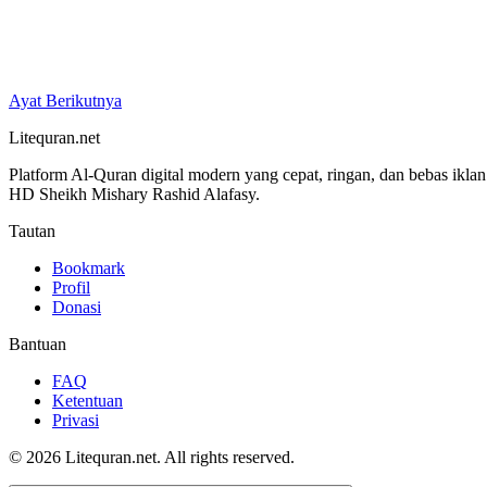
Ayat Berikutnya
Litequran.net
Platform Al-Quran digital modern yang cepat, ringan, dan bebas ikla
HD Sheikh Mishary Rashid Alafasy.
Tautan
Bookmark
Profil
Donasi
Bantuan
FAQ
Ketentuan
Privasi
© 2026 Litequran.net. All rights reserved.