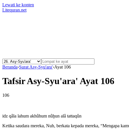
Lewati ke konten
Litequran.net
Beranda
›
Surat Asy-Syu'ara'
›
Ayat 106
Tafsir Asy-Syu'ara' Ayat 106
106
idz qâla lahum akhûhum nûḫun alâ tattaqûn
Ketika saudara mereka, Nuh, berkata kepada mereka, “Mengapa kamu