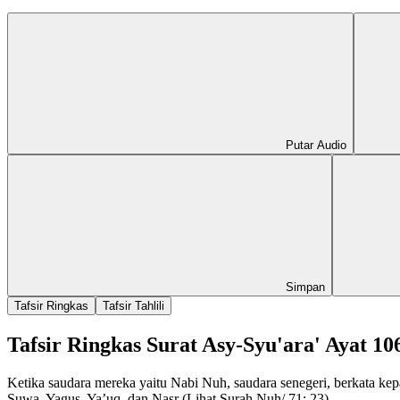
Putar Audio
Simpan
Tafsir Ringkas
Tafsir Tahlili
Tafsir Ringkas Surat Asy-Syu'ara' Ayat 10
Ketika saudara mereka yaitu Nabi Nuh, saudara senegeri, berkata k
Suwa, Yagus, Ya’uq, dan Nasr (Lihat Surah Nuh/ 71: 23).