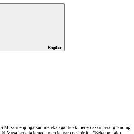
Bagikan
abi Musa mengingatkan mereka agar tidak meneruskan perang tanding
Nabi Musa berkata kepada mereka para pesihir itu, “Sekarang aku