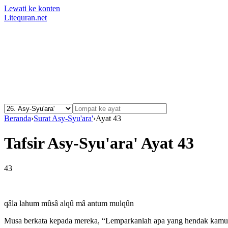
Lewati ke konten
Litequran.net
Beranda
›
Surat Asy-Syu'ara'
›
Ayat 43
Tafsir Asy-Syu'ara' Ayat 43
43
qâla lahum mûsâ alqû mâ antum mulqûn
Musa berkata kepada mereka, “Lemparkanlah apa yang hendak kamu