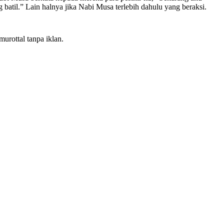
atil.” Lain halnya jika Nabi Musa terlebih dahulu yang beraksi.
urottal tanpa iklan.