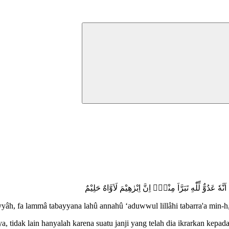
َّهٗ عَدُوٌّ لِّلّٰهِ تَبَرَّاَ مِنْهُۗ اِنَّ اِبْرٰهِيْمَ لَاَوَّاهٌ حَلِيْمٌ
iyyâh, fa lammâ tabayyana lahû annahû ‘aduwwul lillâhi tabarra'a min-
idak lain hanyalah karena suatu janji yang telah dia ikrarkan kepada