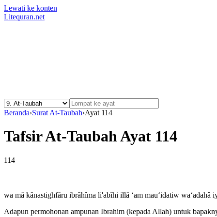
Lewati ke konten
Litequran.net
Beranda
›
Surat At-Taubah
›
Ayat 114
Tafsir At-Taubah Ayat 114
114
wa mâ kânastighfâru ibrâhîma li'abîhi illâ ‘am mau‘idatiw wa‘adahâ 
Adapun permohonan ampunan Ibrahim (kepada Allah) untuk bapaknya, t