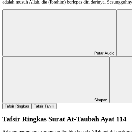
adalah musuh Allah, dia (Ibrahim) berlepas diri darinya. Sesungguhn
Putar Audio
Simpan
Tafsir Ringkas
Tafsir Tahlili
Tafsir Ringkas Surat At-Taubah Ayat 114
Adapun permohonan ampunan Ibrahim kepada Allah untuk bapaknya ya