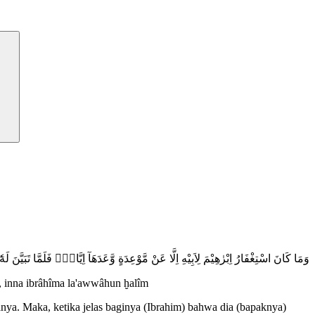
وَمَا كَانَ اسْتِغْفَارُ اِبْرٰهِيْمَ لِاَبِيْهِ اِلَّا عَنْ مَّوْعِدَةٍ وَّعَدَهَآ اِيَّاهُۚ فَلَمَّا تَبَيَّنَ لَهٗٓ اَن
h, inna ibrâhîma la'awwâhun ḫalîm
nya. Maka, ketika jelas baginya (Ibrahim) bahwa dia (bapaknya)