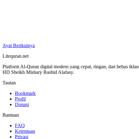
Ayat Berikutnya
Litequran.net
Platform Al-Quran digital modern yang cepat, ringan, dan bebas ikla
HD Sheikh Mishary Rashid Alafasy.
Tautan
Bookmark
Profil
Donasi
Bantuan
FAQ
Ketentuan
Privasi