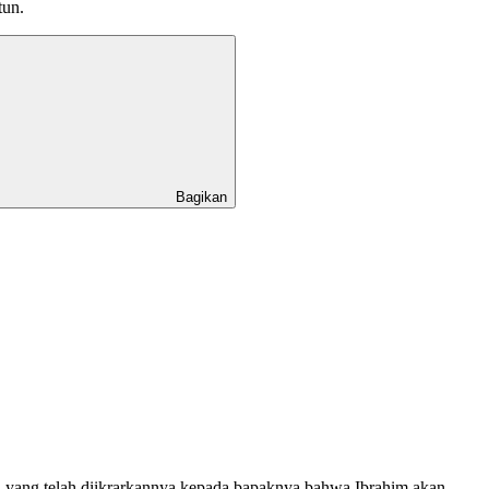
tun.
Bagikan
i yang telah diikrarkannya kepada bapaknya bahwa Ibrahim akan