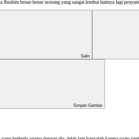
ya Ibrahim benar-benar seorang yang sangat lembut hatinya lagi penyan
Salin
Simpan Gambar
ng berbeda agama dengan dia, tidak lain hanyalah karena suatu janj