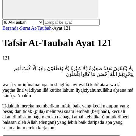
Beranda
›
Surat At-Taubah
›
Ayat 121
Tafsir At-Taubah Ayat 121
121
وَلَا يُنْفِقُوْنَ نَفَقَةً صَغِيْرَةً وَّلَا كَبِيْرَةً وَّلَا يَقْطَعُوْنَ وَادِيًا اِلَّا كُتِبَ لَهُمْ
لِيَجْزِيَهُمُ اللّٰهُ اَحْسَنَ مَا كَانُوْا يَعْمَلُوْنَ
wa lâ yunfiqûna nafaqatan shaghîrataw wa lâ kabîrataw wa lâ
yaqtha‘ûna wâdiyan illâ kutiba lahum liyajziyahumullâhu aḫsana mâ
kânû ya‘malûn
Tidaklah mereka memberikan infak, baik yang kecil maupun yang
besar, dan tidak (pula) melintasi suatu lembah (berjihad), kecuali
akan dituliskan bagi mereka (sebagai amal kebajikan) untuk diberi
balasan oleh Allah (dengan) yang lebih baik daripada apa yang
selama ini mereka kerjakan.