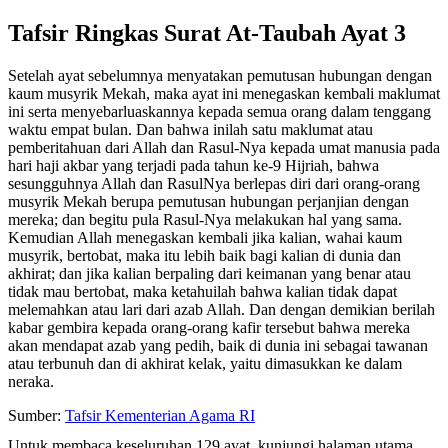
Tafsir Ringkas Surat At-Taubah Ayat 3
Setelah ayat sebelumnya menyatakan pemutusan hubungan dengan
kaum musyrik Mekah, maka ayat ini menegaskan kembali maklumat
ini serta menyebarluaskannya kepada semua orang dalam tenggang
waktu empat bulan. Dan bahwa inilah satu maklumat atau
pemberitahuan dari Allah dan Rasul-Nya kepada umat manusia pada
hari haji akbar yang terjadi pada tahun ke-9 Hijriah, bahwa
sesungguhnya Allah dan RasulNya berlepas diri dari orang-orang
musyrik Mekah berupa pemutusan hubungan perjanjian dengan
mereka; dan begitu pula Rasul-Nya melakukan hal yang sama.
Kemudian Allah menegaskan kembali jika kalian, wahai kaum
musyrik, bertobat, maka itu lebih baik bagi kalian di dunia dan
akhirat; dan jika kalian berpaling dari keimanan yang benar atau
tidak mau bertobat, maka ketahuilah bahwa kalian tidak dapat
melemahkan atau lari dari azab Allah. Dan dengan demikian berilah
kabar gembira kepada orang-orang kafir tersebut bahwa mereka
akan mendapat azab yang pedih, baik di dunia ini sebagai tawanan
atau terbunuh dan di akhirat kelak, yaitu dimasukkan ke dalam
neraka.
Sumber:
Tafsir Kementerian Agama RI
Untuk membaca keseluruhan 129 ayat, kunjungi halaman utama