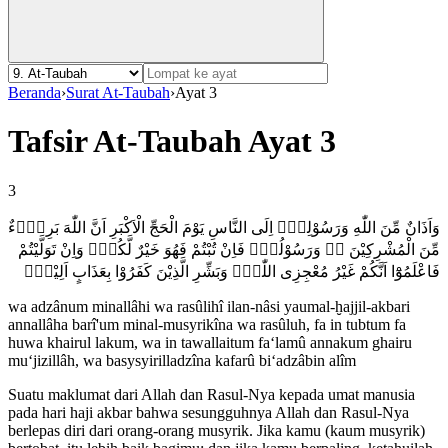
Beranda
›
Surat At-Taubah
›
Ayat 3
Tafsir At-Taubah Ayat 3
3
وَاَذَانٌ مِّنَ اللّٰهِ وَرَسُوْلِهٖٓ اِلَى النَّاسِ يَوْمَ الْحَجِّ الْاَكْبَرِ اَنَّ اللّٰهَ بَرِيْۤءٌ
مِّنَ الْمُشْرِكِيْنَ ەۙ وَرَسُوْلُهٗۗ فَاِنْ تُبْتُمْ فَهُوَ خَيْرٌ لَّكُمْۚ وَاِنْ تَوَلَّيْتُمْ
فَاعْلَمُوْٓا اَنَّكُمْ غَيْرُ مُعْجِزِى اللّٰهِۗ وَبَشِّرِ الَّذِيْنَ كَفَرُوْا بِعَذَابٍ اَلِيْمٍۙ
wa adzânum minallâhi wa rasûlihî ilan-nâsi yaumal-ḫajjil-akbari
annallâha barî'um minal-musyrikîna wa rasûluh, fa in tubtum fa
huwa khairul lakum, wa in tawallaitum fa‘lamû annakum ghairu
mu‘jizillâh, wa basysyirilladzîna kafarû bi‘adzâbin alîm
Suatu maklumat dari Allah dan Rasul-Nya kepada umat manusia
pada hari haji akbar bahwa sesungguhnya Allah dan Rasul-Nya
berlepas diri dari orang-orang musyrik. Jika kamu (kaum musyrik)