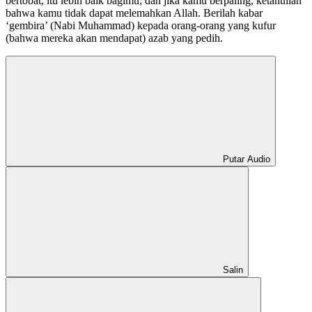
bertobat, itu lebih baik bagimu; dan jika kamu berpaling, ketahuilah
bahwa kamu tidak dapat melemahkan Allah. Berilah kabar
‘gembira’ (Nabi Muhammad) kepada orang-orang yang kufur
(bahwa mereka akan mendapat) azab yang pedih.
Putar Audio
Salin