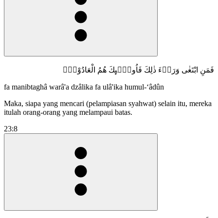
فَمَنِ ابْتَغٰى وَرَاۤءَ ذٰلِكَ فَاُولٰۤىِٕكَ هُمُ الْعَادُوْنَۚ
fa manibtaghâ warâ'a dzâlika fa ulâ'ika humul-‘âdûn
Maka, siapa yang mencari (pelampiasan syahwat) selain itu, mereka
itulah orang-orang yang melampaui batas.
23:8