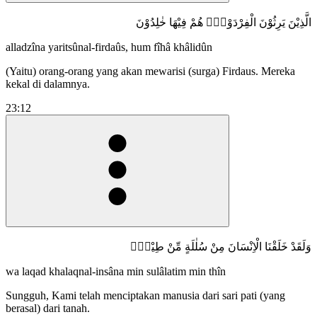
الَّذِيْنَ يَرِثُوْنَ الْفِرْدَوْسَۗ هُمْ فِيْهَا خٰلِدُوْنَ
alladzîna yaritsûnal-firdaûs, hum fîhâ khâlidûn
(Yaitu) orang-orang yang akan mewarisi (surga) Firdaus. Mereka
kekal di dalamnya.
23:12
وَلَقَدْ خَلَقْنَا الْاِنْسَانَ مِنْ سُلٰلَةٍ مِّنْ طِيْنٍۚ
wa laqad khalaqnal-insâna min sulâlatim min thîn
Sungguh, Kami telah menciptakan manusia dari sari pati (yang
berasal) dari tanah.