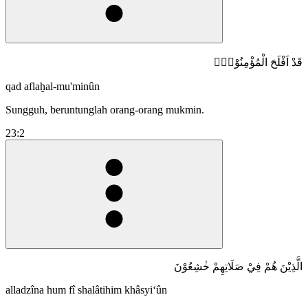
قَدْ اَفْلَحَ الْمُؤْمِنُوْنَۙ
qad aflaḫal-mu'minûn
Sungguh, beruntunglah orang-orang mukmin.
23:2
الَّذِيْنَ هُمْ فِيْ صَلَاتِهِمْ خٰشِعُوْنَ
alladzîna hum fî shalâtihim khâsyi‘ûn