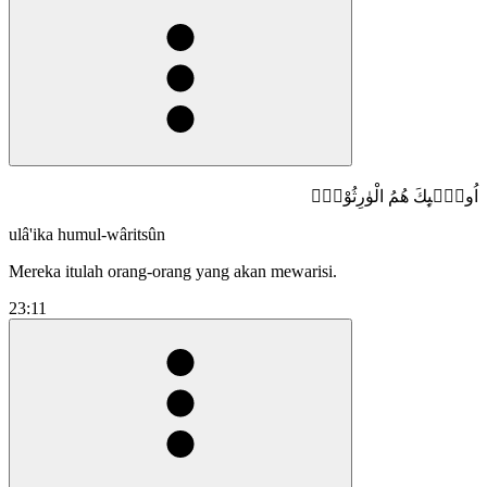
اُولٰۤىِٕكَ هُمُ الْوٰرِثُوْنَۙ
ulâ'ika humul-wâritsûn
Mereka itulah orang-orang yang akan mewarisi.
23:11