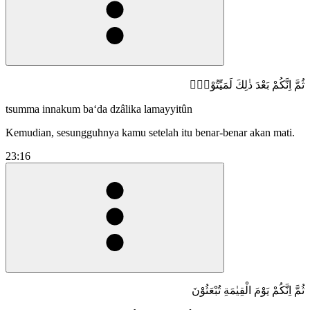
ثُمَّ اِنَّكُمْ بَعْدَ ذٰلِكَ لَمَيِّتُوْنَۗ
tsumma innakum ba‘da dzâlika lamayyitûn
Kemudian, sesungguhnya kamu setelah itu benar-benar akan mati.
23:16
ثُمَّ اِنَّكُمْ يَوْمَ الْقِيٰمَةِ تُبْعَثُوْنَ