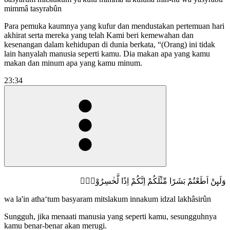
mimmâ tasyrabûn
Para pemuka kaumnya yang kufur dan mendustakan pertemuan hari
akhirat serta mereka yang telah Kami beri kemewahan dan
kesenangan dalam kehidupan di dunia berkata, “(Orang) ini tidak
lain hanyalah manusia seperti kamu. Dia makan apa yang kamu
makan dan minum apa yang kamu minum.
23:34
وَلَىِٕنْ اَطَعْتُمْ بَشَرًا مِّثْلَكُمْ اِنَّكُمْ اِذًا لَّخٰسِرُوْنَۙ
wa la'in atha‘tum basyaram mitslakum innakum idzal lakhâsirûn
Sungguh, jika menaati manusia yang seperti kamu, sesungguhnya
kamu benar-benar akan merugi.