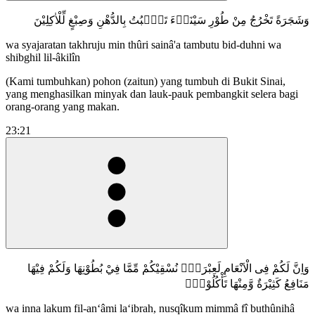
وَشَجَرَةً تَخْرُجُ مِنْ طُوْرِ سَيْنَاۤءَ تَنْۢبُتُ بِالدُّهْنِ وَصِبْغٍ لِّلْاٰكِلِيْنَ
wa syajaratan takhruju min thûri sainâ'a tambutu bid-duhni wa
shibghil lil-âkilîn
(Kami tumbuhkan) pohon (zaitun) yang tumbuh di Bukit Sinai,
yang menghasilkan minyak dan lauk-pauk pembangkit selera bagi
orang-orang yang makan.
23:21
وَاِنَّ لَكُمْ فِى الْاَنْعَامِ لَعِبْرَةًۗ نُسْقِيْكُمْ مِّمَّا فِيْ بُطُوْنِهَا وَلَكُمْ فِيْهَا
مَنَافِعُ كَثِيْرَةٌ وَّمِنْهَا تَأْكُلُوْنَۙ
wa inna lakum fil-an‘âmi la‘ibrah, nusqîkum mimmâ fî buthûnihâ