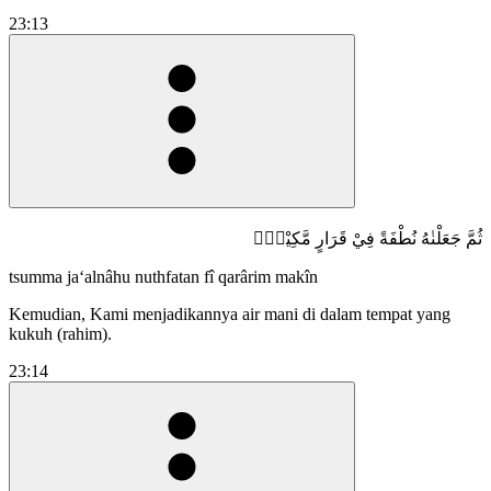
23:13
ثُمَّ جَعَلْنٰهُ نُطْفَةً فِيْ قَرَارٍ مَّكِيْنٍۖ
tsumma ja‘alnâhu nuthfatan fî qarârim makîn
Kemudian, Kami menjadikannya air mani di dalam tempat yang
kukuh (rahim).
23:14