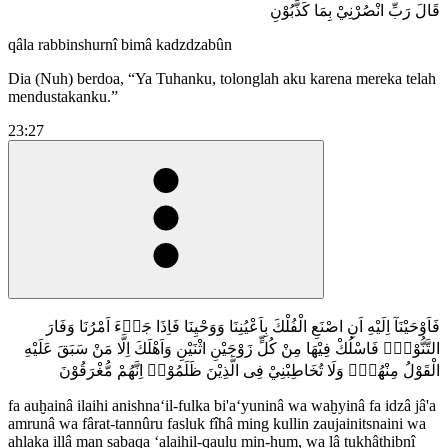
قَالَ رَبِّ انْصُرْنِيْ بِمَا كَذَّبُوْنِ
qâla rabbinshurnî bimâ kadzdzabûn
Dia (Nuh) berdoa, “Ya Tuhanku, tolonglah aku karena mereka telah
mendustakanku.”
23:27
فَاَوْحَيْنَآ اِلَيْهِ اَنِ اصْنَعِ الْفُلْكَ بِاَعْيُنِنَا وَوَحْيِنَا فَاِذَا جَاۤءَ اَمْرُنَا وَفَارَ
التَّنُّوْرُۙ فَاسْلُكْ فِيْهَا مِنْ كُلٍّ زَوْجَيْنِ اثْنَيْنِ وَاَهْلَكَ اِلَّا مَنْ سَبَقَ عَلَيْهِ
الْقَوْلُ مِنْهُمْۚ وَلَا تُخَاطِبْنِيْ فِى الَّذِيْنَ ظَلَمُوْاۚ اِنَّهُمْ مُّغْرَقُوْنَ
fa auḫainâ ilaihi anishna‘il-fulka bi'a‘yuninâ wa waḫyinâ fa idzâ jâ'a
amrunâ wa fârat-tannûru fasluk fîhâ ming kullin zaujainitsnaini wa
ahlaka illâ man sabaqa ‘alaihil-qaulu min-hum, wa lâ tukhâthibnî