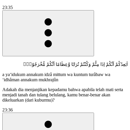
23:35
اَيَعِدُكُمْ اَنَّكُمْ اِذَا مِتُّمْ وَكُنْتُمْ تُرَابًا وَّعِظَامًا اَنَّكُمْ مُّخْرَجُوْنَۖ
a ya‘idukum annakum idzâ mittum wa kuntum turâbaw wa
‘idhâman annakum mukhrajûn
Adakah dia menjanjikan kepadamu bahwa apabila telah mati serta
menjadi tanah dan tulang belulang, kamu benar-benar akan
dikeluarkan (dari kuburmu)?
23:36