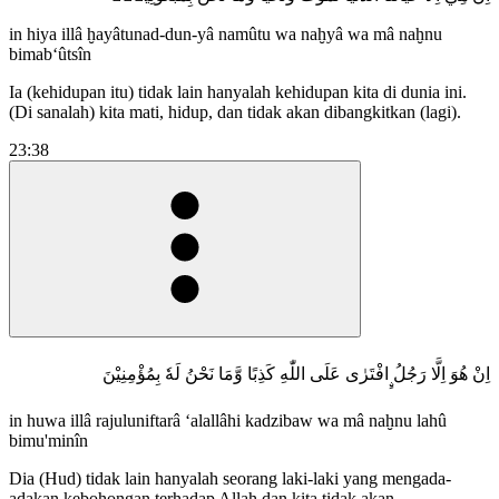
in hiya illâ ḫayâtunad-dun-yâ namûtu wa naḫyâ wa mâ naḫnu
bimab‘ûtsîn
Ia (kehidupan itu) tidak lain hanyalah kehidupan kita di dunia ini.
(Di sanalah) kita mati, hidup, dan tidak akan dibangkitkan (lagi).
23:38
اِنْ هُوَ اِلَّا رَجُلُ ࣙافْتَرٰى عَلَى اللّٰهِ كَذِبًا وَّمَا نَحْنُ لَهٗ بِمُؤْمِنِيْنَ
in huwa illâ rajuluniftarâ ‘alallâhi kadzibaw wa mâ naḫnu lahû
bimu'minîn
Dia (Hud) tidak lain hanyalah seorang laki-laki yang mengada-
adakan kebohongan terhadap Allah dan kita tidak akan