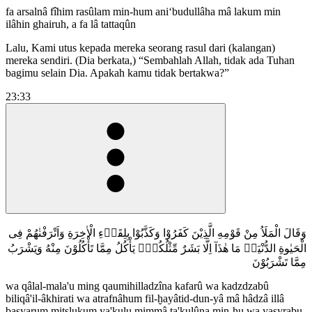
fa arsalnâ fîhim rasûlam min-hum ani‘budullâha mâ lakum min
ilâhin ghairuh, a fa lâ tattaqûn
Lalu, Kami utus kepada mereka seorang rasul dari (kalangan)
mereka sendiri. (Dia berkata,) “Sembahlah Allah, tidak ada Tuhan
bagimu selain Dia. Apakah kamu tidak bertakwa?”
23:33
وَقَالَ الْمَلَاُ مِنْ قَوْمِهِ الَّذِيْنَ كَفَرُوْا وَكَذَّبُوْا بِلِقَاۤءِ الْاٰخِرَةِ وَاَتْرَفْنٰهُمْ فِى
الْحَيٰوةِ الدُّنْيَاۙ مَا هٰذَآ اِلَّا بَشَرٌ مِّثْلُكُمْۙ يَأْكُلُ مِمَّا تَأْكُلُوْنَ مِنْهُ وَيَشْرَبُ
مِمَّا تَشْرَبُوْنَ
wa qâlal-mala'u ming qaumihilladzîna kafarû wa kadzdzabû
biliqâ'il-âkhirati wa atrafnâhum fil-ḫayâtid-dun-yâ mâ hâdzâ illâ
basyarum mitslukum ya'kulu mimmâ ta'kulûna min-hu wa yasyrabu