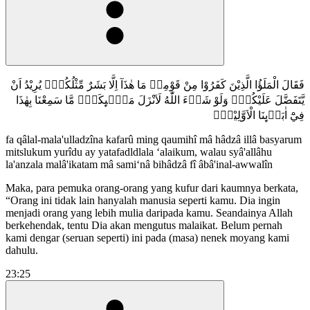
فَقَالَ الْمَلَؤُا الَّذِيْنَ كَفَرُوْا مِنْ قَوْمِهٖ مَا هٰذَآ اِلَّا بَشَرٌ مِّثْلُكُمْۙ يُرِيْدُ اَنْ
يَّتَفَضَّلَ عَلَيْكُمْۗ وَلَوْ شَاۤءَ اللّٰهُ لَاَنْزَلَ مَلٰۤىِٕكَةًۖ مَّا سَمِعْنَا بِهٰذَا
فِيْٓ اٰبَاۤىِٕنَا الْاَوَّلِيْنَۚ
fa qâlal-mala'ulladzîna kafarû ming qaumihî mâ hâdzâ illâ basyarum
mitslukum yurîdu ay yatafadldlala ‘alaikum, walau syâ'allâhu
la'anzala malâ'ikatam mâ sami‘nâ bihâdzâ fî âbâ'inal-awwalîn
Maka, para pemuka orang-orang yang kufur dari kaumnya berkata,
“Orang ini tidak lain hanyalah manusia seperti kamu. Dia ingin
menjadi orang yang lebih mulia daripada kamu. Seandainya Allah
berkehendak, tentu Dia akan mengutus malaikat. Belum pernah
kami dengar (seruan seperti) ini pada (masa) nenek moyang kami
dahulu.
23:25