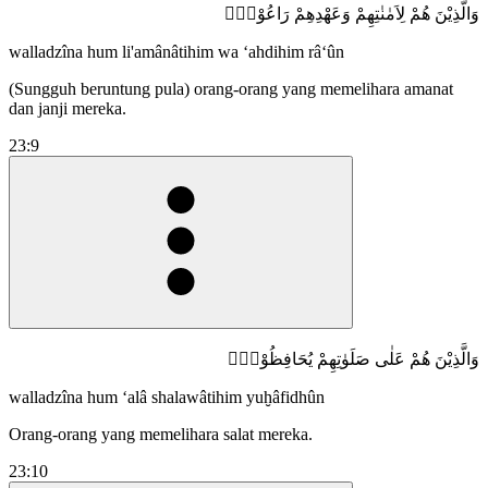
وَالَّذِيْنَ هُمْ لِاَمٰنٰتِهِمْ وَعَهْدِهِمْ رَاعُوْنَۙ
walladzîna hum li'amânâtihim wa ‘ahdihim râ‘ûn
(Sungguh beruntung pula) orang-orang yang memelihara amanat
dan janji mereka.
23:9
وَالَّذِيْنَ هُمْ عَلٰى صَلَوٰتِهِمْ يُحَافِظُوْنَۘ
walladzîna hum ‘alâ shalawâtihim yuḫâfidhûn
Orang-orang yang memelihara salat mereka.
23:10