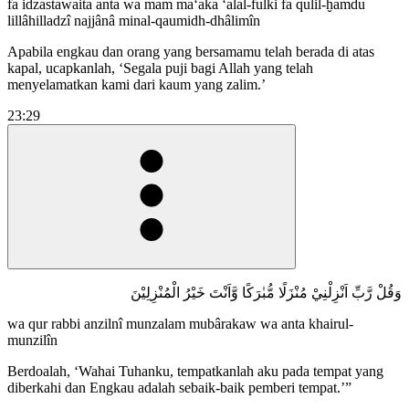
fa idzastawaita anta wa mam ma‘aka ‘alal-fulki fa qulil-ḫamdu
lillâhilladzî najjânâ minal-qaumidh-dhâlimîn
Apabila engkau dan orang yang bersamamu telah berada di atas
kapal, ucapkanlah, ‘Segala puji bagi Allah yang telah
menyelamatkan kami dari kaum yang zalim.’
23:29
وَقُلْ رَّبِّ اَنْزِلْنِيْ مُنْزَلًا مُّبٰرَكًا وَّاَنْتَ خَيْرُ الْمُنْزِلِيْنَ
wa qur rabbi anzilnî munzalam mubârakaw wa anta khairul-
munzilîn
Berdoalah, ‘Wahai Tuhanku, tempatkanlah aku pada tempat yang
diberkahi dan Engkau adalah sebaik-baik pemberi tempat.’”