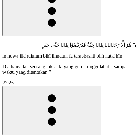
اِنْ هُوَ اِلَّا رَجُلٌۢ بِهٖ جِنَّةٌ فَتَرَبَّصُوْا بِهٖ حَتّٰى حِيْنٍ
in huwa illâ rajulum bihî jinnatun fa tarabbashû bihî ḫattâ ḫîn
Dia hanyalah seorang laki-laki yang gila. Tunggulah dia sampai
waktu yang ditentukan.”
23:26