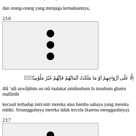
dan orang-orang yang menjaga kemaluannya,
23:6
اِلَّا عَلٰٓى اَزْوَاجِهِمْ اَوْ مَا مَلَكَتْ اَيْمَانُهُمْ فَاِنَّهُمْ غَيْرُ مَلُوْمِيْنَۚ
illâ ‘alâ azwâjihim au mâ malakat aimânuhum fa innahum ghairu
malûmîn
kecuali terhadap istri-istri mereka atau hamba sahaya yang mereka
miliki. Sesungguhnya mereka tidak tercela (karena menggaulinya).
23:7