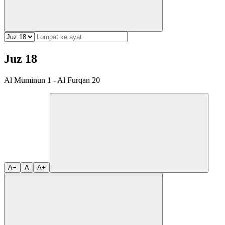
Juz 18
Al Muminun 1 - Al Furqan 20
A−
A
A+