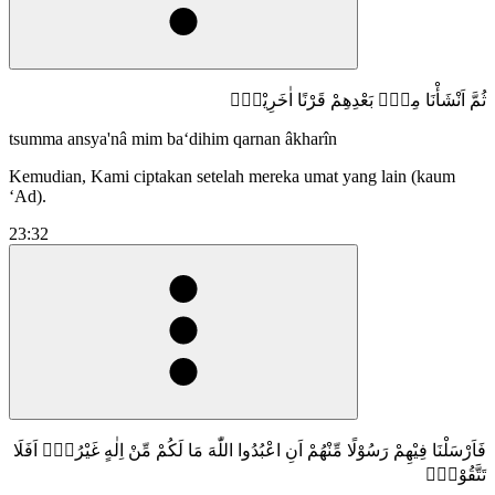
ثُمَّ اَنْشَأْنَا مِنْۢ بَعْدِهِمْ قَرْنًا اٰخَرِيْنَۚ
tsumma ansya'nâ mim ba‘dihim qarnan âkharîn
Kemudian, Kami ciptakan setelah mereka umat yang lain (kaum
‘Ad).
23:32
فَاَرْسَلْنَا فِيْهِمْ رَسُوْلًا مِّنْهُمْ اَنِ اعْبُدُوا اللّٰهَ مَا لَكُمْ مِّنْ اِلٰهٍ غَيْرُهٗۗ اَفَلَا
تَتَّقُوْنَࣖ