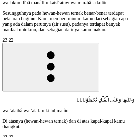
wa lakum fîhâ manâfi‘u katsîratuw wa min-hâ ta'kulûn
Sesungguhnya pada hewan-hewan ternak benar-benar terdapat
pelajaran bagimu. Kami memberi minum kamu dari sebagian apa
yang ada dalam perutnya (air susu), padanya terdapat banyak
manfaat untukmu, dan sebagian darinya kamu makan.
23:22
وَعَلَيْهَا وَعَلَى الْفُلْكِ تُحْمَلُوْنَࣖ
wa ‘alaihâ wa ‘alal-fulki tuḫmalûn
Di atasnya (hewan-hewan ternak) dan di atas kapal-kapal kamu
diangkut.
23:23