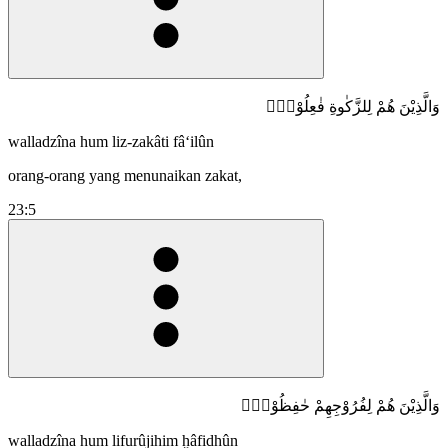
وَالَّذِيْنَ هُمْ لِلزَّكٰوةِ فٰعِلُوْنَۙ
walladzîna hum liz-zakâti fâ‘ilûn
orang-orang yang menunaikan zakat,
23:5
وَالَّذِيْنَ هُمْ لِفُرُوْجِهِمْ حٰفِظُوْنَۙ
walladzîna hum lifurûjihim ḫâfidhûn