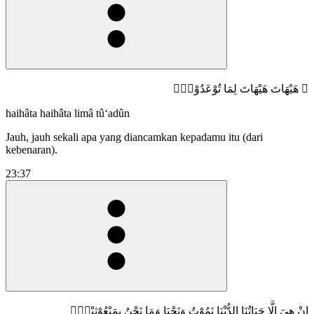
۞ هَيْهَاتَ هَيْهَاتَ لِمَا تُوْعَدُوْنَۖ
haihâta haihâta limâ tû‘adûn
Jauh, jauh sekali apa yang diancamkan kepadamu itu (dari
kebenaran).
23:37
اِنْ هِيَ اِلَّا حَيَاتُنَا الدُّنْيَا نَمُوْتُ وَنَحْيَا وَمَا نَحْنُ بِمَبْعُوْثِيْنَۖ