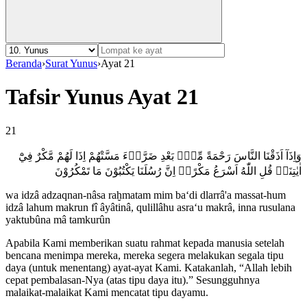
Beranda
›
Surat Yunus
›
Ayat 21
Tafsir Yunus Ayat 21
21
وَاِذَآ اَذَقْنَا النَّاسَ رَحْمَةً مِّنْۢ بَعْدِ ضَرَّاۤءَ مَسَّتْهُمْ اِذَا لَهُمْ مَّكْرٌ فِيْٓ
اٰيٰتِنَاۗ قُلِ اللّٰهُ اَسْرَعُ مَكْرًاۗ اِنَّ رُسُلَنَا يَكْتُبُوْنَ مَا تَمْكُرُوْنَ
wa idzâ adzaqnan-nâsa raḫmatam mim ba‘di dlarrâ'a massat-hum
idzâ lahum makrun fî âyâtinâ, qulillâhu asra‘u makrâ, inna rusulana
yaktubûna mâ tamkurûn
Apabila Kami memberikan suatu rahmat kepada manusia setelah
bencana menimpa mereka, mereka segera melakukan segala tipu
daya (untuk menentang) ayat-ayat Kami. Katakanlah, “Allah lebih
cepat pembalasan-Nya (atas tipu daya itu).” Sesungguhnya
malaikat-malaikat Kami mencatat tipu dayamu.