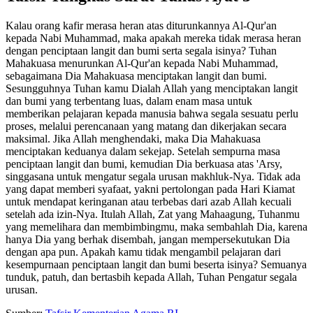
Kalau orang kafir merasa heran atas diturunkannya Al-Qur'an
kepada Nabi Muhammad, maka apakah mereka tidak merasa heran
dengan penciptaan langit dan bumi serta segala isinya? Tuhan
Mahakuasa menurunkan Al-Qur'an kepada Nabi Muhammad,
sebagaimana Dia Mahakuasa menciptakan langit dan bumi.
Sesungguhnya Tuhan kamu Dialah Allah yang menciptakan langit
dan bumi yang terbentang luas, dalam enam masa untuk
memberikan pelajaran kepada manusia bahwa segala sesuatu perlu
proses, melalui perencanaan yang matang dan dikerjakan secara
maksimal. Jika Allah menghendaki, maka Dia Mahakuasa
menciptakan keduanya dalam sekejap. Setelah sempurna masa
penciptaan langit dan bumi, kemudian Dia berkuasa atas 'Arsy,
singgasana untuk mengatur segala urusan makhluk-Nya. Tidak ada
yang dapat memberi syafaat, yakni pertolongan pada Hari Kiamat
untuk mendapat keringanan atau terbebas dari azab Allah kecuali
setelah ada izin-Nya. Itulah Allah, Zat yang Mahaagung, Tuhanmu
yang memelihara dan membimbingmu, maka sembahlah Dia, karena
hanya Dia yang berhak disembah, jangan mempersekutukan Dia
dengan apa pun. Apakah kamu tidak mengambil pelajaran dari
kesempurnaan penciptaan langit dan bumi beserta isinya? Semuanya
tunduk, patuh, dan bertasbih kepada Allah, Tuhan Pengatur segala
urusan.