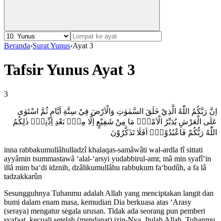
Beranda
›
Surat Yunus
›
Ayat 3
Tafsir Yunus Ayat 3
3
اِنَّ رَبَّكُمُ اللّٰهُ الَّذِيْ خَلَقَ السَّمٰوٰتِ وَالْاَرْضَ فِيْ سِتَّةِ اَيَّامٍ ثُمَّ اسْتَوٰى
عَلَى الْعَرْشِ يُدَبِّرُ الْاَمْرَۗ مَا مِنْ شَفِيْعٍ اِلَّا مِنْۢ بَعْدِ اِذْنِهٖۗ ذٰلِكُمُ
اللّٰهُ رَبُّكُمْ فَاعْبُدُوْهُۗ اَفَلَا تَذَكَّرُوْنَ
inna rabbakumullâhulladzî khalaqas-samâwâti wal-ardla fî sittati
ayyâmin tsummastawâ ‘alal-‘arsyi yudabbirul-amr, mâ min syafî‘in
illâ mim ba‘di idznih, dzâlikumullâhu rabbukum fa‘budûh, a fa lâ
tadzakkarûn
Sesungguhnya Tuhanmu adalah Allah yang menciptakan langit dan
bumi dalam enam masa, kemudian Dia berkuasa atas ʻArasy
(seraya) mengatur segala urusan. Tidak ada seorang pun pemberi
syafaat, kecuali setelah (mendapat) izin-Nya. Itulah Allah, Tuhanmu.