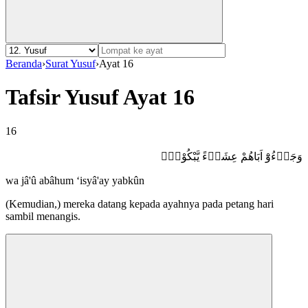
Beranda
›
Surat Yusuf
›
Ayat 16
Tafsir Yusuf Ayat 16
16
وَجَاۤءُوْٓ اَبَاهُمْ عِشَاۤءً يَّبْكُوْنَۗ
wa jâ'û abâhum ‘isyâ'ay yabkûn
(Kemudian,) mereka datang kepada ayahnya pada petang hari
sambil menangis.