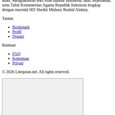
iklan. Menghadirkan teks Arab standar Indonesia, latin, terjemahan,
serta Tafsir Kementerian Agama Republik Indonesia lengkap
dengan murottal HD Sheikh Mishary Rashid Alafasy.
Tautan
Bookmark
Profil
Donasi
Bantuan
FAQ
Ketentuan
Privasi
© 2026 Litequran.net. All rights reserved.