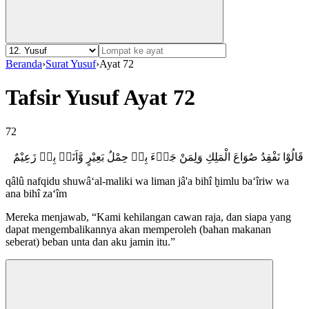
Beranda
›
Surat Yusuf
›
Ayat 72
Tafsir Yusuf Ayat 72
72
قَالُوْا نَفْقِدُ صُوَاعَ الْمَلِكِ وَلِمَنْ جَاۤءَ بِهٖ حِمْلُ بَعِيْرٍ وَّاَنَا۠ بِهٖ زَعِيْمٌ
qâlû nafqidu shuwâ‘al-maliki wa liman jâ'a bihî ḫimlu ba‘îriw wa
ana bihî za‘îm
Mereka menjawab, “Kami kehilangan cawan raja, dan siapa yang
dapat mengembalikannya akan memperoleh (bahan makanan
seberat) beban unta dan aku jamin itu.”