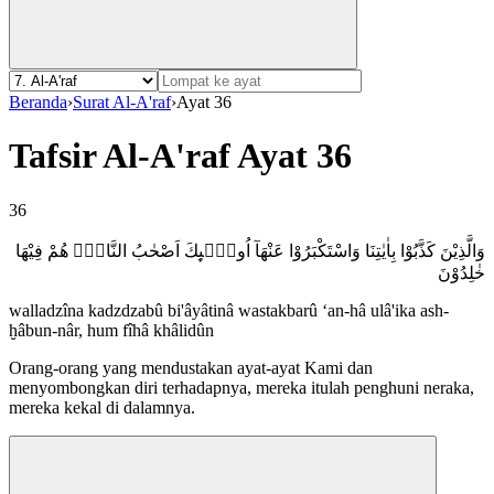
Beranda
›
Surat Al-A'raf
›
Ayat 36
Tafsir Al-A'raf Ayat 36
36
وَالَّذِيْنَ كَذَّبُوْا بِاٰيٰتِنَا وَاسْتَكْبَرُوْا عَنْهَآ اُولٰۤىِٕكَ اَصْحٰبُ النَّارِۚ هُمْ فِيْهَا
خٰلِدُوْنَ
walladzîna kadzdzabû bi'âyâtinâ wastakbarû ‘an-hâ ulâ'ika ash-
ḫâbun-nâr, hum fîhâ khâlidûn
Orang-orang yang mendustakan ayat-ayat Kami dan
menyombongkan diri terhadapnya, mereka itulah penghuni neraka,
mereka kekal di dalamnya.