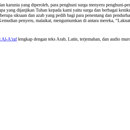
 dan karunia yang diperoleh, para penghuni surga menyeru penghuni-pe
apa yang dijanjikan Tuhan kepada kami yaitu surga dan berbagai keni
erupa siksaan dan azab yang pedih bagi para penentang dan pendurha
Kemudian penyeru, malaikat, mengumumkan di antara mereka, “Laknat 
t Al-A'raf
lengkap dengan teks Arab, Latin, terjemahan, dan audio murot