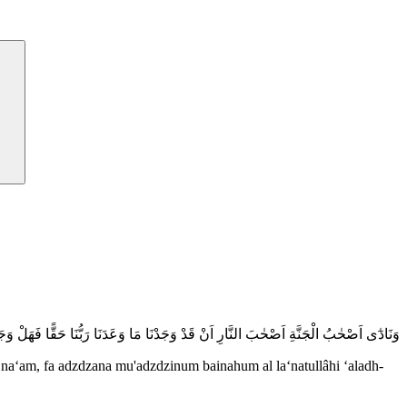
رَبُّكُمْ حَقًّاۗ قَالُوْا نَعَمْۚ فَاَذَّنَ مُؤَذِّنٌۢ بَيْنَهُمْ اَنْ لَّعْنَةُ اللّٰهِ عَلَى الظّٰلِمِيْنَ
a‘am, fa adzdzana mu'adzdzinum bainahum al la‘natullâhi ‘aladh-