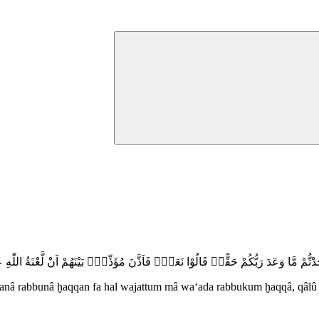
الْجَنَّةِ اَصْحٰبَ النَّارِ اَنْ قَدْ وَجَدْنَا مَا وَعَدَنَا رَبُّنَا حَقًّا فَهَلْ وَجَدْتُّمْ مَّا وَعَدَ 
anâ rabbunâ ḫaqqan fa hal wajattum mâ wa‘ada rabbukum ḫaqqâ, qâlû n