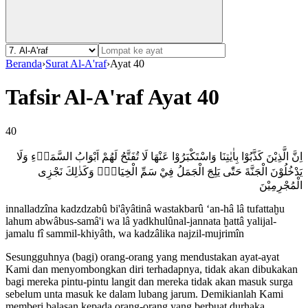
Beranda
›
Surat Al-A'raf
›
Ayat 40
Tafsir Al-A'raf Ayat 40
40
اِنَّ الَّذِيْنَ كَذَّبُوْا بِاٰيٰتِنَا وَاسْتَكْبَرُوْا عَنْهَا لَا تُفَتَّحُ لَهُمْ اَبْوَابُ السَّمَاۤءِ وَلَا
يَدْخُلُوْنَ الْجَنَّةَ حَتّٰى يَلِجَ الْجَمَلُ فِيْ سَمِّ الْخِيَاطِۗ وَكَذٰلِكَ نَجْزِى
الْمُجْرِمِيْنَ
innalladzîna kadzdzabû bi'âyâtinâ wastakbarû ‘an-hâ lâ tufattaḫu
lahum abwâbus-samâ'i wa lâ yadkhulûnal-jannata ḫattâ yalijal-
jamalu fî sammil-khiyâth, wa kadzâlika najzil-mujrimîn
Sesungguhnya (bagi) orang-orang yang mendustakan ayat-ayat
Kami dan menyombongkan diri terhadapnya, tidak akan dibukakan
bagi mereka pintu-pintu langit dan mereka tidak akan masuk surga
sebelum unta masuk ke dalam lubang jarum. Demikianlah Kami
memberi balasan kepada orang-orang yang berbuat durhaka.