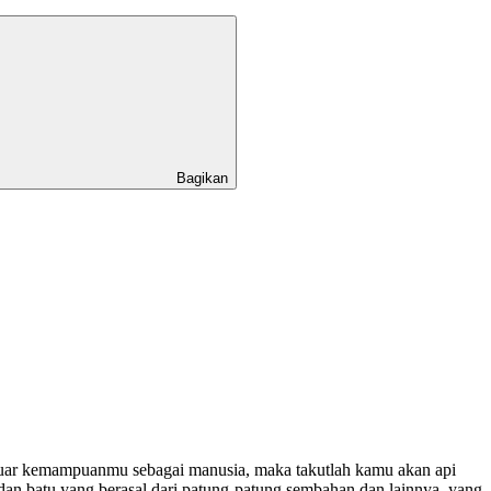
Bagikan
luar kemampuanmu sebagai manusia, maka takutlah kamu akan api
an batu yang berasal dari patung-patung sembahan dan lainnya, yang