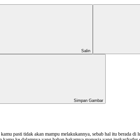
Salin
Simpan Gambar
kamu pasti tidak akan mampu melakukannya, sebab hal itu berada di 
an kamu ke dalamnya yang bahan bakarnya manusia yang ingkar/kufur d