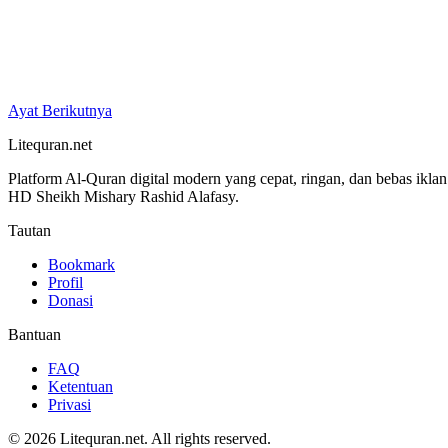
Ayat Berikutnya
Litequran.net
Platform Al-Quran digital modern yang cepat, ringan, dan bebas ikla
HD Sheikh Mishary Rashid Alafasy.
Tautan
Bookmark
Profil
Donasi
Bantuan
FAQ
Ketentuan
Privasi
© 2026 Litequran.net. All rights reserved.