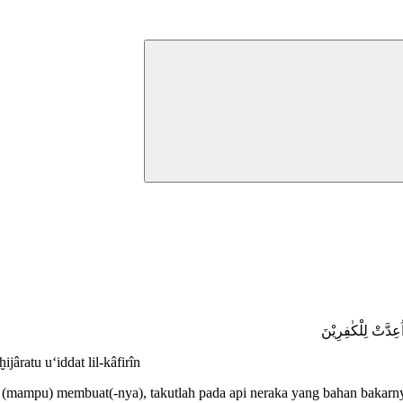
عِدَّتْ لِلْكٰفِرِيْنَ
jâratu u‘iddat lil-kâfirîn
(mampu) membuat(-nya), takutlah pada api neraka yang bahan bakarnya