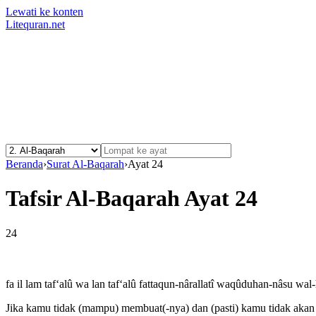
Lewati ke konten
Litequran.net
Beranda
›
Surat Al-Baqarah
›
Ayat 24
Tafsir Al-Baqarah Ayat 24
24
fa il lam taf‘alû wa lan taf‘alû fattaqun-nârallatî waqûduhan-nâsu wal-ḫi
Jika kamu tidak (mampu) membuat(-nya) dan (pasti) kamu tidak akan 