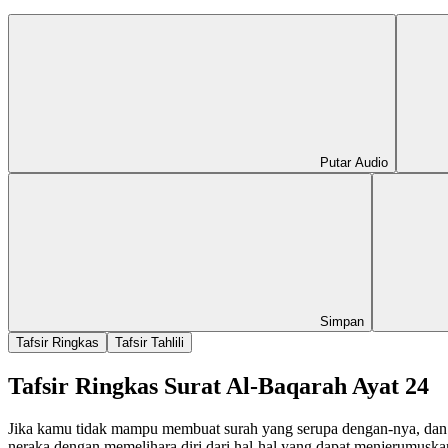
Putar Audio
Simpan
Tafsir Ringkas
Tafsir Tahlili
Tafsir Ringkas Surat Al-Baqarah Ayat 24
Jika kamu tidak mampu membuat surah yang serupa dengan-nya, dan 
neraka dengan memelihara diri dari hal-hal yang dapat menjerumusk