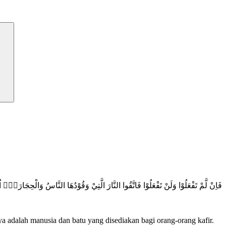
فَاِنْ لَّمْ تَفْعَلُوْا وَلَنْ تَفْعَلُوْا فَاتَّقُوا النَّارَ الَّتِيْ وَقُوْدُهَا النَّاسُ وَالْحِجَارَةُۖ اُ
 adalah manusia dan batu yang disediakan bagi orang-orang kafir.