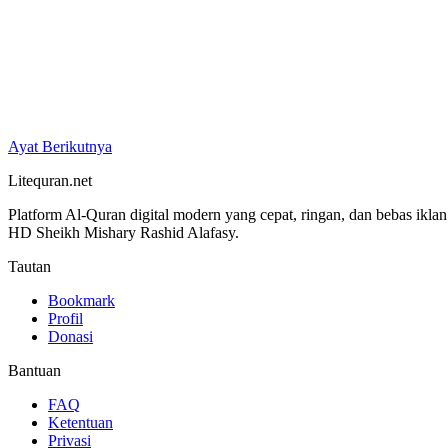
Ayat Berikutnya
Litequran.net
Platform Al-Quran digital modern yang cepat, ringan, dan bebas ikla
HD Sheikh Mishary Rashid Alafasy.
Tautan
Bookmark
Profil
Donasi
Bantuan
FAQ
Ketentuan
Privasi