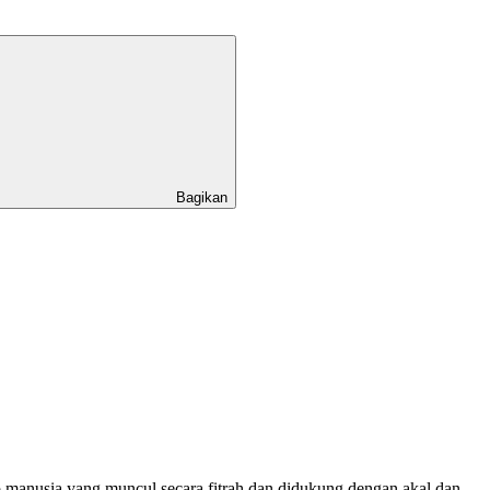
Bagikan
iap manusia yang muncul secara fitrah dan didukung dengan akal dan