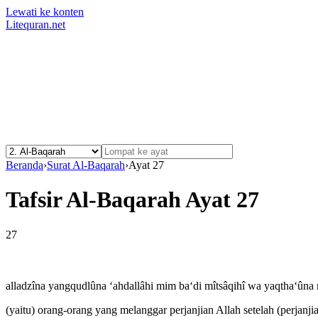
Lewati ke konten
Litequran.net
Beranda
›
Surat Al-Baqarah
›
Ayat 27
Tafsir Al-Baqarah Ayat 27
27
alladzîna yangqudlûna ‘ahdallâhi mim ba‘di mîtsâqihî wa yaqtha‘ûna m
(yaitu) orang-orang yang melanggar perjanjian Allah setelah (perjan