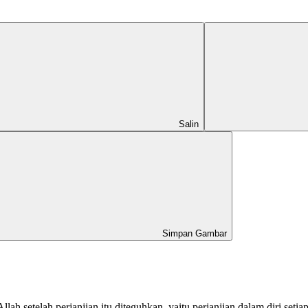
Salin
Simpan Gambar
llah setelah perjanjian itu diteguhkan, yaitu perjanjian dalam diri set