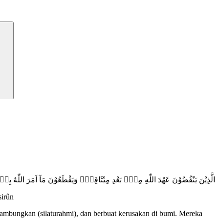
الَّذِيْنَ يَنْقُضُوْنَ عَهْدَ اللّٰهِ مِنْۢ بَعْدِ مِيْثَاقِهٖۖ وَيَقْطَعُوْنَ مَآ اَمَرَ اللّٰهُ
sirûn
isambungkan (silaturahmi), dan berbuat kerusakan di bumi. Mereka