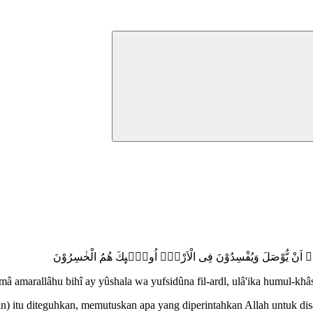
 بِهٖٓ اَنْ يُّوْصَلَ وَيُفْسِدُوْنَ فِى الْاَرْضِۗ اُولٰۤىِٕكَ هُمُ الْخٰسِرُوْنَ
â amarallâhu bihî ay yûshala wa yufsidûna fil-ardl, ulâ'ika humul-khâ
jian) itu diteguhkan, memutuskan apa yang diperintahkan Allah untuk d