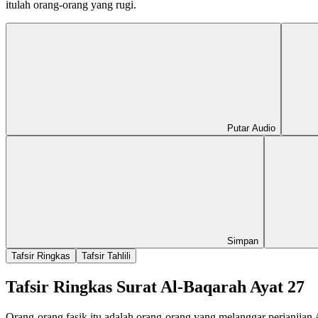
itulah orang-orang yang rugi.
Putar Audio
Simpan
Tafsir Ringkas
Tafsir Tahlili
Tafsir Ringkas Surat Al-Baqarah Ayat 27
Orang-orang fasik itu adalah orang-orang yang melanggar perjanjian A