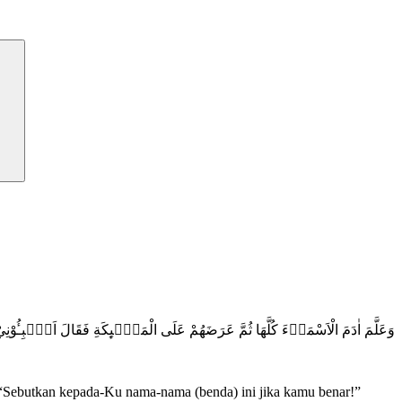
وَعَلَّمَ اٰدَمَ الْاَسْمَاۤءَ كُلَّهَا ثُمَّ عَرَضَهُمْ عَلَى الْمَلٰۤىِٕكَةِ فَقَالَ اَنْۢبِـُٔوْ
“Sebutkan kepada-Ku nama-nama (benda) ini jika kamu benar!”