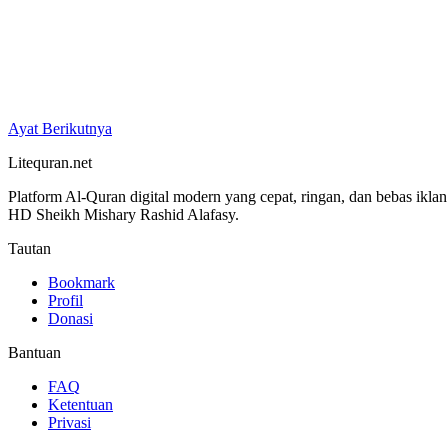
Ayat Berikutnya
Litequran.net
Platform Al-Quran digital modern yang cepat, ringan, dan bebas ikla
HD Sheikh Mishary Rashid Alafasy.
Tautan
Bookmark
Profil
Donasi
Bantuan
FAQ
Ketentuan
Privasi