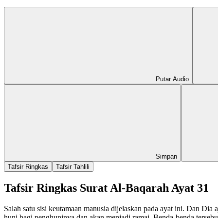
Putar Audio
Simpan
Tafsir Ringkas
Tafsir Tahlili
Tafsir Ringkas Surat Al-Baqarah Ayat 31
Salah satu sisi keutamaan manusia dijelaskan pada ayat ini. Dan D
huni bagi penghuninya dan akan menjadi ramai. Benda-benda tersebu