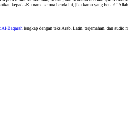
utkan kepada-Ku nama semua benda ini, jika kamu yang benar!” Alla
t Al-Baqarah
lengkap dengan teks Arab, Latin, terjemahan, dan audio mu