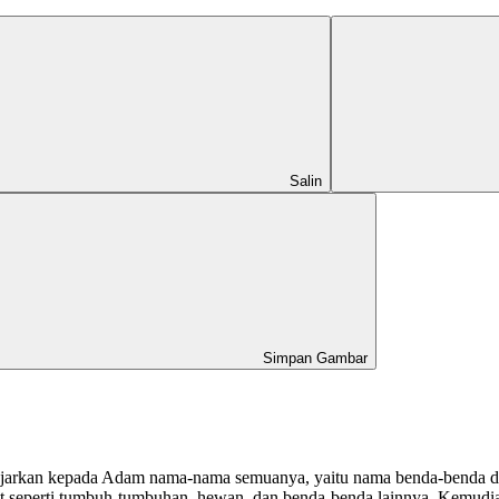
Salin
Simpan Gambar
ia ajarkan kepada Adam nama-nama semuanya, yaitu nama benda-benda 
t seperti tumbuh-tumbuhan, hewan, dan benda-benda lainnya. Kemudian