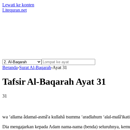
Lewati ke konten
Litequran.net
Beranda
›
Surat Al-Baqarah
›
Ayat 31
Tafsir Al-Baqarah Ayat 31
31
wa ‘allama âdamal-asmâ'a kullahâ tsumma ‘aradlahum ‘alal-malâ'ikati f
Dia mengajarkan kepada Adam nama-nama (benda) seluruhnya, kemudi