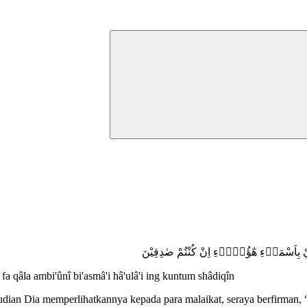
نِيْ بِاَسْمَاۤءِ هٰٓؤُلَاۤءِ اِنْ كُنْتُمْ صٰدِقِيْنَ
a qâla ambi'ûnî bi'asmâ'i hâ'ulâ'i ing kuntum shâdiqîn
an Dia memperlihatkannya kepada para malaikat, seraya berfirman, 