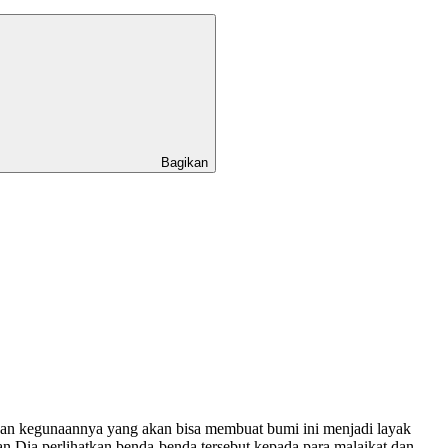
Bagikan
dan kegunaannya yang akan bisa membuat bumi ini menjadi layak
 Dia perlihatkan benda-benda tersebut kepada para malaikat dan