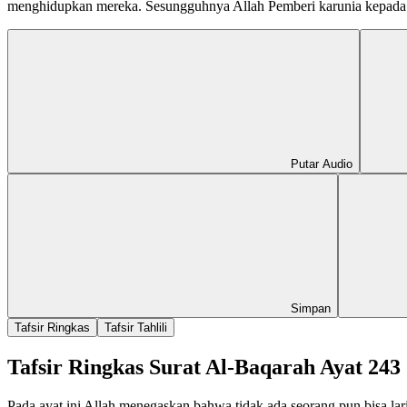
menghidupkan mereka. Sesungguhnya Allah Pemberi karunia kepada m
Putar Audio
Simpan
Tafsir Ringkas
Tafsir Tahlili
Tafsir Ringkas Surat Al-Baqarah Ayat 243
Pada ayat ini Allah menegaskan bahwa tidak ada seorang pun bisa la