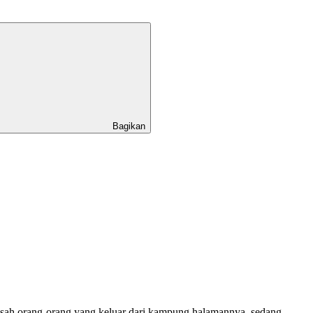
Bagikan
kisah orang-orang yang keluar dari kampung halamannya, sedang