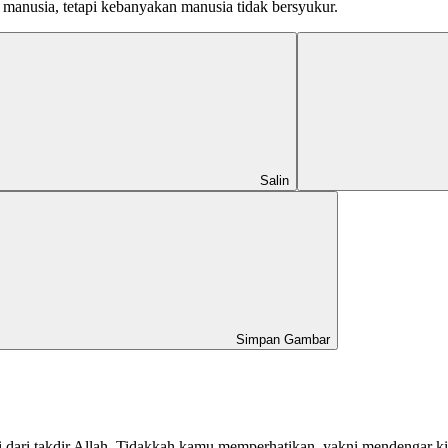
anusia, tetapi kebanyakan manusia tidak bersyukur.
Salin
Simpan Gambar
ri dari takdir Allah. Tidakkah kamu memperhatikan, yakni mendengar 