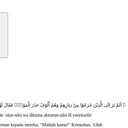
اَلَمْ تَرَ اِلَى الَّذِيْنَ خَرَجُوْا مِنْ دِيَارِهِمْ وَهُمْ اُلُوْفٌ حَذَرَ الْمَوْتِۖ فَقَالَ لَهُمُ
n ‘alan-nâsi wa lâkinna aktsaran-nâsi lâ yasykurûn
firman kepada mereka, “Matilah kamu!” Kemudian, Allah