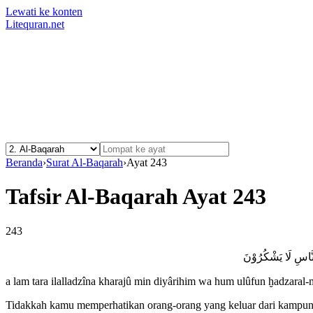
Lewati ke konten
Litequran.net
Beranda
›
Surat Al-Baqarah
›
Ayat 243
Tafsir Al-Baqarah Ayat 243
243
۞ َاسِ لَا يَشْكُرُوْنَ
a lam tara ilalladzîna kharajû min diyârihim wa hum ulûfun ḫadzaral-
Tidakkah kamu memperhatikan orang-orang yang keluar dari kampung