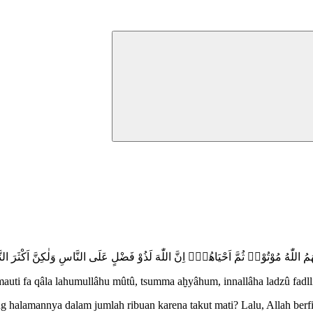
 اللّٰهُ مُوْتُوْاۗ ثُمَّ اَحْيَاهُمْۗ اِنَّ اللّٰهَ لَذُوْ فَضْلٍ عَلَى النَّاسِ وَلٰكِنَّ اَكْثَرَ النّ
mauti fa qâla lahumullâhu mûtû, tsumma aḫyâhum, innallâha ladzû fadlli
 halamannya dalam jumlah ribuan karena takut mati? Lalu, Allah ber