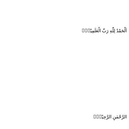
اَلْحَمْدُ لِلّٰهِ رَبِّ الْعٰلَمِيْنَۙ
الرَّحْمٰنِ الرَّحِيْمِۙ