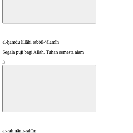
al-ḫamdu lillâhi rabbil-‘âlamîn
Segala puji bagi Allah, Tuhan semesta alam
3
ar-raḫmânir-raḫîm