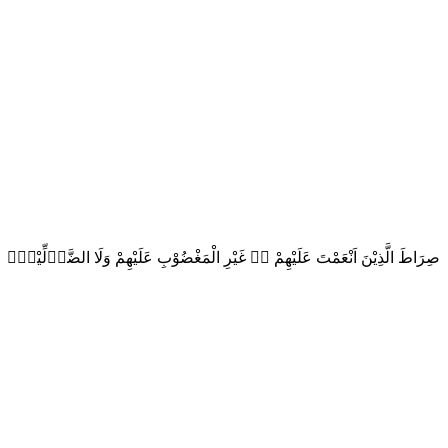
صِرَاطَ الَّذِيْنَ اَنْعَمْتَ عَلَيْهِمْ ەۙ غَيْرِ الْمَغْضُوْبِ عَلَيْهِمْ وَلَا الضَّاۤلِّيْنَࣖ