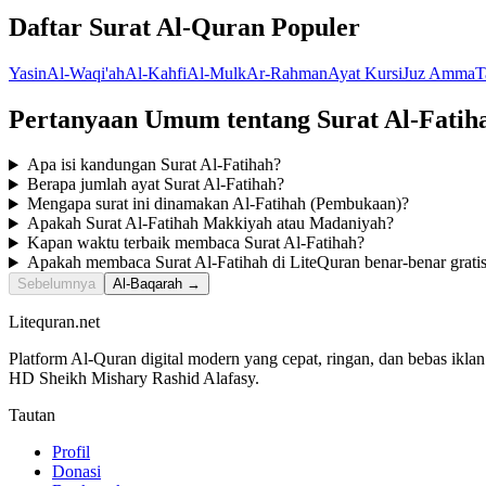
Daftar Surat Al-Quran Populer
Yasin
Al-Waqi'ah
Al-Kahfi
Al-Mulk
Ar-Rahman
Ayat Kursi
Juz Amma
T
Pertanyaan Umum tentang Surat Al-Fatih
Apa isi kandungan Surat Al-Fatihah?
Berapa jumlah ayat Surat Al-Fatihah?
Mengapa surat ini dinamakan Al-Fatihah (Pembukaan)?
Apakah Surat Al-Fatihah Makkiyah atau Madaniyah?
Kapan waktu terbaik membaca Surat Al-Fatihah?
Apakah membaca Surat Al-Fatihah di LiteQuran benar-benar gratis
Sebelumnya
Al-Baqarah →
Litequran.net
Platform Al-Quran digital modern yang cepat, ringan, dan bebas ikla
HD Sheikh Mishary Rashid Alafasy.
Tautan
Profil
Donasi