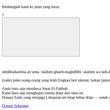
Bimbinglah kami ke jalan yang lurus,
7
shirâthalladzîna an‘amta ‘alaihim ghairil-maghdlûbi ‘alaihim wa ladl-d
(yaitu) jalan orang-orang yang telah Engkau beri nikmat, bukan (jala
Anda baru saja membaca Surat Al-Fatihah.
Kami baru saja menghapus semua iklan dari situs ini.
Donasi Anda yang menjaga Litequran.net tetap bebas iklan — untuk 
Donasi Sekarang