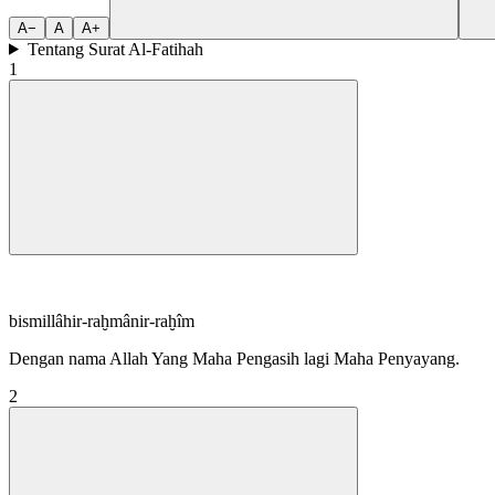
A−
A
A+
Tentang Surat Al-Fatihah
1
bismillâhir-raḫmânir-raḫîm
Dengan nama Allah Yang Maha Pengasih lagi Maha Penyayang.
2