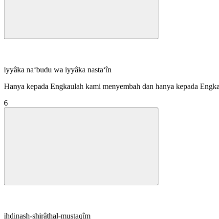
iyyâka na‘budu wa iyyâka nasta‘în
Hanya kepada Engkaulah kami menyembah dan hanya kepada Engka
6
ihdinash-shirâthal-mustaqîm