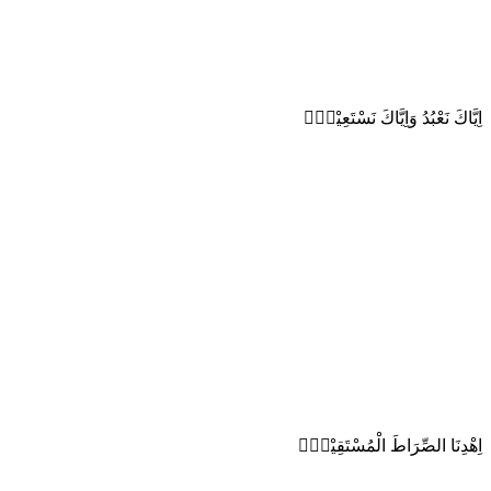
اِيَّاكَ نَعْبُدُ وَاِيَّاكَ نَسْتَعِيْنُۗ
اِهْدِنَا الصِّرَاطَ الْمُسْتَقِيْمَۙ