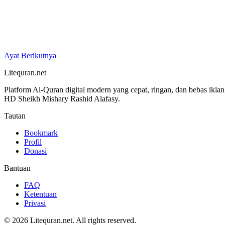
Ayat Berikutnya
Litequran.net
Platform Al-Quran digital modern yang cepat, ringan, dan bebas ikla
HD Sheikh Mishary Rashid Alafasy.
Tautan
Bookmark
Profil
Donasi
Bantuan
FAQ
Ketentuan
Privasi
© 2026 Litequran.net. All rights reserved.