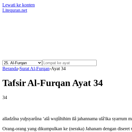
Lewati ke konten
Litequran.net
Beranda
›
Surat Al-Furqan
›
Ayat 34
Tafsir Al-Furqan Ayat 34
34
alladzîna yuḫsyarûna ‘alâ wujûhihim ilâ jahannama ulâ'ika syarrum m
Orang-orang yang dikumpulkan ke (neraka) Jahanam dengan diseret wa