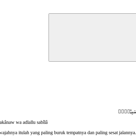
ُّ سَبِيْلًاࣖ
akânaw wa adlallu sabîlâ
jahnya itulah yang paling buruk tempatnya dan paling sesat jalannya