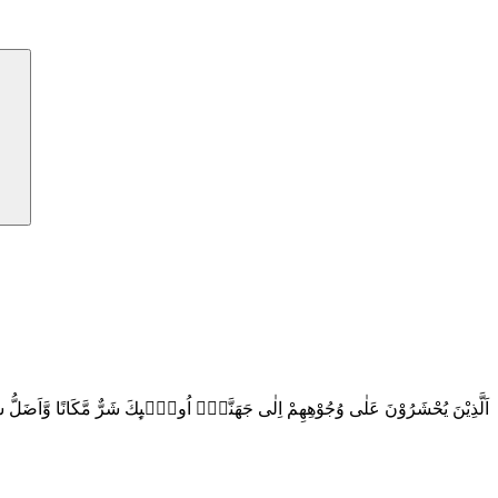
اَلَّذِيْنَ يُحْشَرُوْنَ عَلٰى وُجُوْهِهِمْ اِلٰى جَهَنَّمَۙ اُولٰۤىِٕكَ شَرٌّ مَّكَانًا وَّاَضَل
.