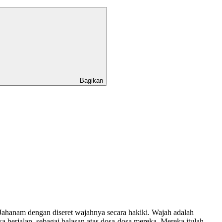
Bagikan
a Jahanam dengan diseret wajahnya secara hakiki. Wajah adalah
a berjalan, sebagai balasan atas dosa-dosa mereka. Mereka itulah