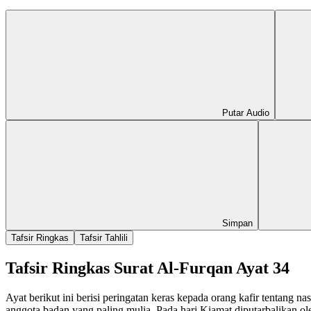
Putar Audio
Simpan
Tafsir Ringkas
Tafsir Tahlili
Tafsir Ringkas Surat Al-Furqan Ayat 34
Ayat berikut ini berisi peringatan keras kepada orang kafir tentang 
anggota badan yang paling mulia. Pada hari Kiamat diputarbalikan ole