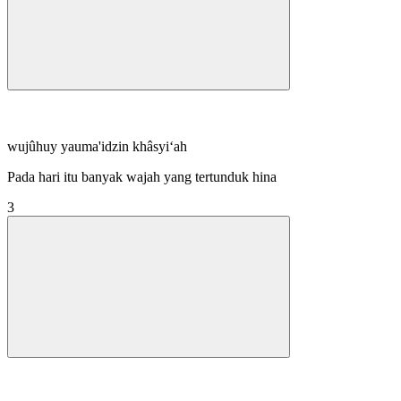
wujûhuy yauma'idzin khâsyi‘ah
Pada hari itu banyak wajah yang tertunduk hina
3