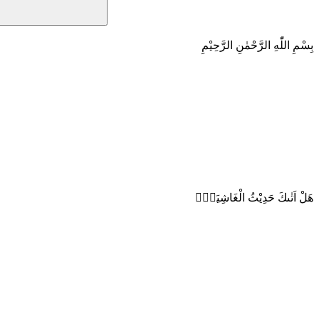
بِسْمِ اللّٰهِ الرَّحْمٰنِ الرَّحِيْمِ
هَلْ اَتٰىكَ حَدِيْثُ الْغَاشِيَةِۗ