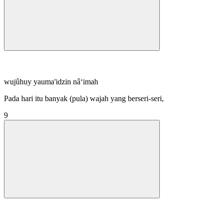
wujûhuy yauma'idzin nâ‘imah
Pada hari itu banyak (pula) wajah yang berseri-seri,
9