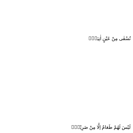
تُسْقٰى مِنْ عَيْنٍ اٰنِيَةٍۗ
لَيْسَ لَهُمْ طَعَامٌ اِلَّا مِنْ ضَرِيْعٍۙ