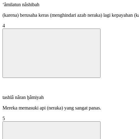
‘âmilatun nâshibah
(karena) berusaha keras (menghindari azab neraka) lagi kepayahan (k
4
tashlâ nâran ḫâmiyah
Mereka memasuki api (neraka) yang sangat panas.
5