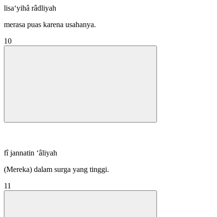
lisa‘yihâ râdliyah
merasa puas karena usahanya.
10
fî jannatin ‘âliyah
(Mereka) dalam surga yang tinggi.
11