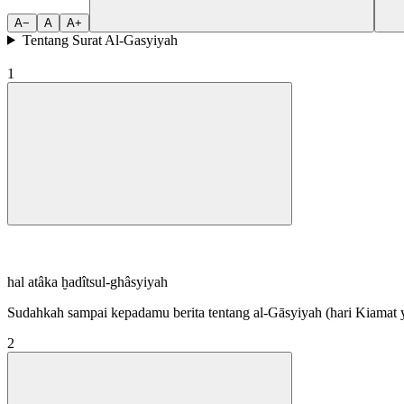
A−
A
A+
Tentang Surat Al-Gasyiyah
1
hal atâka ḫadîtsul-ghâsyiyah
Sudahkah sampai kepadamu berita tentang al-Gāsyiyah (hari Kiamat
2