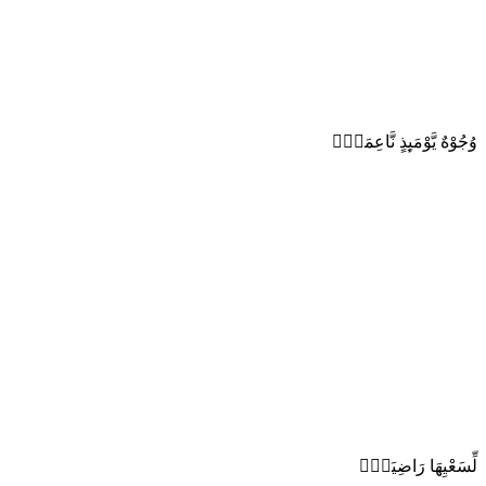
وُجُوْهٌ يَّوْمَىِٕذٍ نَّاعِمَةٌۙ
لِّسَعْيِهَا رَاضِيَةٌۙ