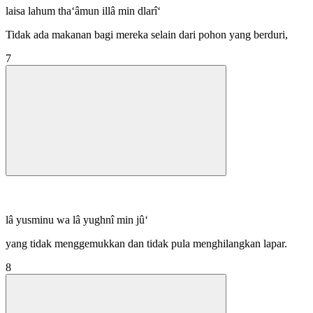
laisa lahum tha‘âmun illâ min dlarî‘
Tidak ada makanan bagi mereka selain dari pohon yang berduri,
7
lâ yusminu wa lâ yughnî min jû‘
yang tidak menggemukkan dan tidak pula menghilangkan lapar.
8