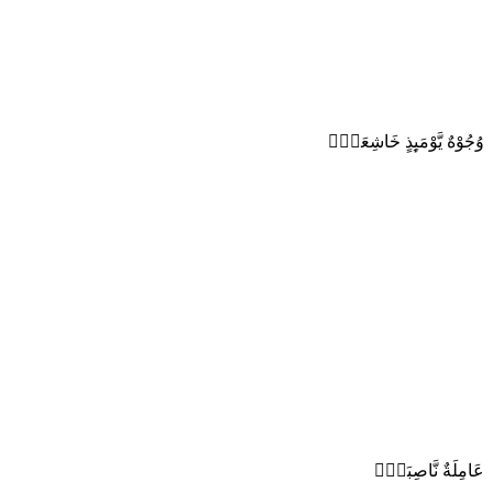
وُجُوْهٌ يَّوْمَىِٕذٍ خَاشِعَةٌۙ
عَامِلَةٌ نَّاصِبَةٌۙ