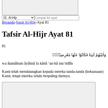
Beranda
›
Surat Al-Hijr
›
Ayat 81
Tafsir Al-Hijr Ayat 81
81
وَاٰتَيْنٰهُمْ اٰيٰتِنَا فَكَانُوْا عَنْهَا مُعْرِضِيْنَۙ
wa âtainâhum âyâtinâ fa kânû ‘an-hâ mu‘ridlîn
Kami telah mendatangkan kepada mereka tanda-tanda (kekuasaan)
Kami, tetapi mereka selalu berpaling darinya.