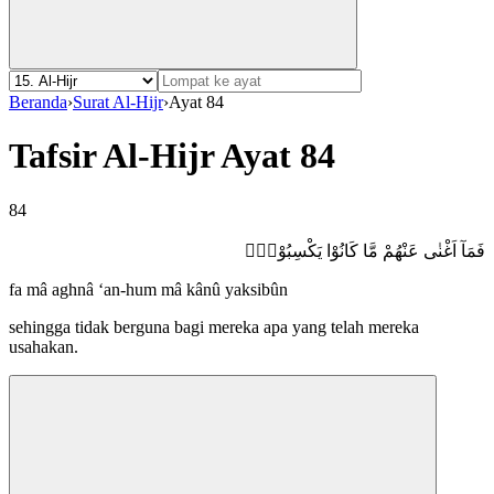
Beranda
›
Surat Al-Hijr
›
Ayat 84
Tafsir Al-Hijr Ayat 84
84
فَمَآ اَغْنٰى عَنْهُمْ مَّا كَانُوْا يَكْسِبُوْنَۗ
fa mâ aghnâ ‘an-hum mâ kânû yaksibûn
sehingga tidak berguna bagi mereka apa yang telah mereka
usahakan.