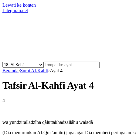
Lewati ke konten
Litequran.net
Beranda
›
Surat Al-Kahfi
›
Ayat 4
Tafsir Al-Kahfi Ayat 4
4
wa yundziralladzîna qâluttakhadzallâhu waladâ
(Dia menurunkan Al-Qur’an itu) juga agar Dia memberi peringatan k