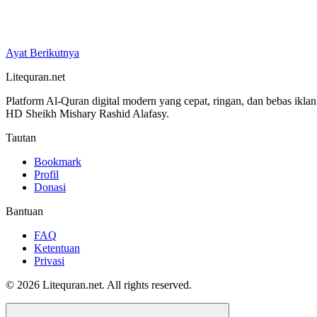
Ayat Berikutnya
Litequran.net
Platform Al-Quran digital modern yang cepat, ringan, dan bebas ikla
HD Sheikh Mishary Rashid Alafasy.
Tautan
Bookmark
Profil
Donasi
Bantuan
FAQ
Ketentuan
Privasi
© 2026 Litequran.net. All rights reserved.