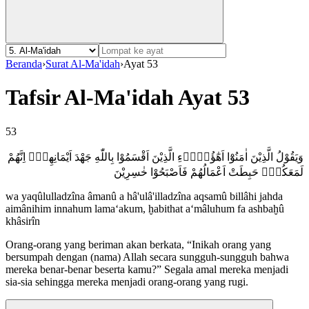
Beranda
›
Surat Al-Ma'idah
›
Ayat 53
Tafsir Al-Ma'idah Ayat 53
53
وَيَقُوْلُ الَّذِيْنَ اٰمَنُوْٓا اَهٰٓؤُلَاۤءِ الَّذِيْنَ اَقْسَمُوْا بِاللّٰهِ جَهْدَ اَيْمَانِهِمْۙ اِنَّهُمْ
لَمَعَكُمْۗ حَبِطَتْ اَعْمَالُهُمْ فَاَصْبَحُوْا خٰسِرِيْنَ
wa yaqûlulladzîna âmanû a hâ'ulâ'illadzîna aqsamû billâhi jahda
aimânihim innahum lama‘akum, ḫabithat a‘mâluhum fa ashbaḫû
khâsirîn
Orang-orang yang beriman akan berkata, “Inikah orang yang
bersumpah dengan (nama) Allah secara sungguh-sungguh bahwa
mereka benar-benar beserta kamu?” Segala amal mereka menjadi
sia-sia sehingga mereka menjadi orang-orang yang rugi.