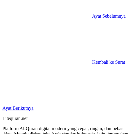
Ayat Sebelumnya
Kembali ke Surat
Ayat Berikutnya
Litequran.net
Platform Al-Quran digital modern yang cepat, ringan, dan bebas
iklan. Menghadirkan teks Arab standar Indonesia, latin, terjemahan,