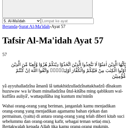
Beranda
›
Surat Al-Ma'idah
›
Ayat 57
Tafsir Al-Ma'idah Ayat 57
57
يٰٓاَيُّهَا الَّذِيْنَ اٰمَنُوْا لَا تَتَّخِذُوا الَّذِيْنَ اتَّخَذُوْا دِيْنَكُمْ هُزُوًا وَّلَعِبًا مِّنَ الَّذِيْنَ
اُوْتُوا الْكِتٰبَ مِنْ قَبْلِكُمْ وَالْكُفَّارَ اَوْلِيَاۤءَۚ وَاتَّقُوا اللّٰهَ اِنْ كُنْتُمْ
مُّؤْمِنِيْنَ
yâ ayyuhalladzîna âmanû lâ tattakhidzulladzînattakhadzû dînakum
huzuwaw wa la‘ibam minalladzîna ûtul-kitâba ming qablikum wal-
kuffâra auliyâ', wattaqullâha ing kuntum mu'minîn
Wahai orang-orang yang beriman, janganlah kamu menjadikan
orang-orang yang menjadikan agamamu bahan ejekan dan
permainan, (yaitu) di antara orang-orang yang telah diberi kitab suci
sebelummu dan orang-orang kafir, sebagai teman setia(-mu).
Bertakwalah kepada Allah jika kamu orang-orang mukmin.