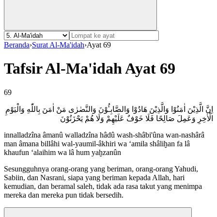
Beranda
›
Surat Al-Ma'idah
›
Ayat 69
Tafsir Al-Ma'idah Ayat 69
69
اِنَّ الَّذِيْنَ اٰمَنُوْا وَالَّذِيْنَ هَادُوْا وَالصَّابِـُٔوْنَ وَالنَّصٰرٰى مَنْ اٰمَنَ بِاللّٰهِ وَالْيَوْمِ
الْاٰخِرِ وَعَمِلَ صَالِحًا فَلَا خَوْفٌ عَلَيْهِمْ وَلَا هُمْ يَحْزَنُوْنَ
innalladzîna âmanû walladzîna hâdû wash-shâbi'ûna wan-nashârâ
man âmana billâhi wal-yaumil-âkhiri wa ‘amila shâliḫan fa lâ
khaufun ‘alaihim wa lâ hum yaḫzanûn
Sesungguhnya orang-orang yang beriman, orang-orang Yahudi,
Sabiin, dan Nasrani, siapa yang beriman kepada Allah, hari
kemudian, dan beramal saleh, tidak ada rasa takut yang menimpa
mereka dan mereka pun tidak bersedih.