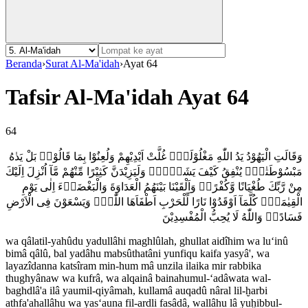
Beranda
›
Surat Al-Ma'idah
›
Ayat 64
Tafsir Al-Ma'idah Ayat 64
64
وَقَالَتِ الْيَهُوْدُ يَدُ اللّٰهِ مَغْلُوْلَةٌۗ غُلَّتْ اَيْدِيْهِمْ وَلُعِنُوْا بِمَا قَالُوْاۘ بَلْ يَدٰهُ
مَبْسُوْطَتٰنِۙ يُنْفِقُ كَيْفَ يَشَاۤءُۗ وَلَيَزِيْدَنَّ كَثِيْرًا مِّنْهُمْ مَّآ اُنْزِلَ اِلَيْكَ
مِنْ رَّبِّكَ طُغْيَانًا وَّكُفْرًاۗ وَاَلْقَيْنَا بَيْنَهُمُ الْعَدَاوَةَ وَالْبَغْضَاۤءَ اِلٰى يَوْمِ
الْقِيٰمَةِۗ كُلَّمَآ اَوْقَدُوْا نَارًا لِّلْحَرْبِ اَطْفَاَهَا اللّٰهُۙ وَيَسْعَوْنَ فِى الْاَرْضِ
فَسَادًاۗ وَاللّٰهُ لَا يُحِبُّ الْمُفْسِدِيْنَ
wa qâlatil-yahûdu yadullâhi maghlûlah, ghullat aidîhim wa lu‘inû
bimâ qâlû, bal yadâhu mabsûthatâni yunfiqu kaifa yasyâ', wa
layazîdanna katsîram min-hum mâ unzila ilaika mir rabbika
thughyânaw wa kufrâ, wa alqainâ bainahumul-‘adâwata wal-
baghdlâ'a ilâ yaumil-qiyâmah, kullamâ auqadû nâral lil-ḫarbi
athfa'ahallâhu wa yas‘auna fil-ardli fasâdâ, wallâhu lâ yuḫibbul-