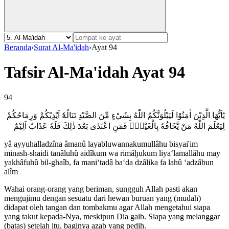
Beranda
›
Surat Al-Ma'idah
›
Ayat 94
Tafsir Al-Ma'idah Ayat 94
94
يٰٓاَيُّهَا الَّذِيْنَ اٰمَنُوْا لَيَبْلُوَنَّكُمُ اللّٰهُ بِشَيْءٍ مِّنَ الصَّيْدِ تَنَالُهٗٓ اَيْدِيْكُمْ وَرِمَاحُكُمْ
لِيَعْلَمَ اللّٰهُ مَنْ يَّخَافُهٗ بِالْغَيْبِۚ فَمَنِ اعْتَدٰى بَعْدَ ذٰلِكَ فَلَهٗ عَذَابٌ اَلِيْمٌ
yâ ayyuhalladzîna âmanû layabluwannakumullâhu bisyai'im
minash-shaidi tanâluhû aidîkum wa rimâḫukum liya‘lamallâhu may
yakhâfuhû bil-ghaîb, fa mani‘tadâ ba‘da dzâlika fa lahû ‘adzâbun
alîm
Wahai orang-orang yang beriman, sungguh Allah pasti akan
mengujimu dengan sesuatu dari hewan buruan yang (mudah)
didapat oleh tangan dan tombakmu agar Allah mengetahui siapa
yang takut kepada-Nya, meskipun Dia gaib. Siapa yang melanggar
(batas) setelah itu, baginya azab yang pedih.