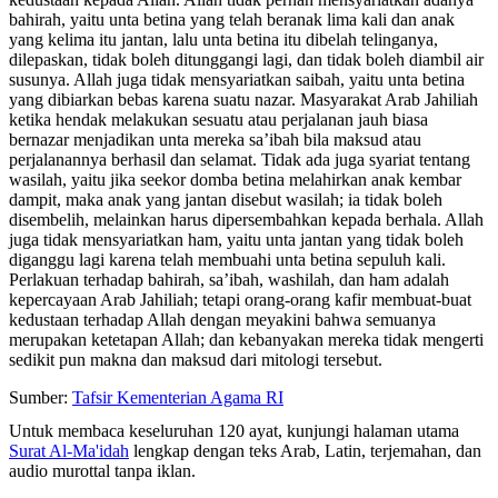
bahirah, yaitu unta betina yang telah beranak lima kali dan anak
yang kelima itu jantan, lalu unta betina itu dibelah telinganya,
dilepaskan, tidak boleh ditunggangi lagi, dan tidak boleh diambil air
susunya. Allah juga tidak mensyariatkan saibah, yaitu unta betina
yang dibiarkan bebas karena suatu nazar. Masyarakat Arab Jahiliah
ketika hendak melakukan sesuatu atau perjalanan jauh biasa
bernazar menjadikan unta mereka sa’ibah bila maksud atau
perjalanannya berhasil dan selamat. Tidak ada juga syariat tentang
wasilah, yaitu jika seekor domba betina melahirkan anak kembar
dampit, maka anak yang jantan disebut wasilah; ia tidak boleh
disembelih, melainkan harus dipersembahkan kepada berhala. Allah
juga tidak mensyariatkan ham, yaitu unta jantan yang tidak boleh
diganggu lagi karena telah membuahi unta betina sepuluh kali.
Perlakuan terhadap bahirah, sa’ibah, washilah, dan ham adalah
kepercayaan Arab Jahiliah; tetapi orang-orang kafir membuat-buat
kedustaan terhadap Allah dengan meyakini bahwa semuanya
merupakan ketetapan Allah; dan kebanyakan mereka tidak mengerti
sedikit pun makna dan maksud dari mitologi tersebut.
Sumber:
Tafsir Kementerian Agama RI
Untuk membaca keseluruhan 120 ayat, kunjungi halaman utama
Surat Al-Ma'idah
lengkap dengan teks Arab, Latin, terjemahan, dan
audio murottal tanpa iklan.