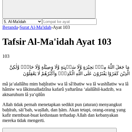
Beranda
›
Surat Al-Ma'idah
›
Ayat 103
Tafsir Al-Ma'idah Ayat 103
103
مَا جَعَلَ اللّٰهُ مِنْۢ بَحِيْرَةٍ وَّلَا سَاۤىِٕبَةٍ وَّلَا وَصِيْلَةٍ وَّلَا حَامٍۙ وَّلٰكِنَّ
الَّذِيْنَ كَفَرُوْا يَفْتَرُوْنَ عَلَى اللّٰهِ الْكَذِبَۗ وَاَكْثَرُهُمْ لَا يَعْقِلُوْنَ
mâ ja‘alallâhu mim baḫîratiw wa lâ sâ'ibatiw wa lâ washîlatiw wa lâ
hâmiw wa lâkinnalladzîna kafarû yaftarûna ‘alallâhil-kadzib, wa
aktsaruhum lâ ya‘qilûn
Allah tidak pernah menetapkan sedikit pun (aturan) menyangkut
baḥīrah, sāi’bah, waṣīlah, dan ḥām. Akan tetapi, orang-orang yang
kafir membuat-buat kedustaan terhadap Allah dan kebanyakan
mereka tidak mengerti.