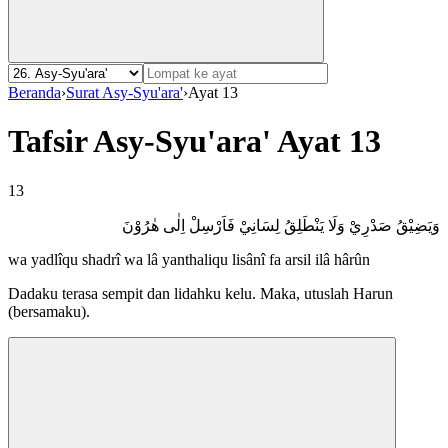
Beranda
›
Surat Asy-Syu'ara'
›
Ayat 13
Tafsir Asy-Syu'ara' Ayat 13
13
وَيَضِيْقُ صَدْرِيْ وَلَا يَنْطَلِقُ لِسَانِيْ فَاَرْسِلْ اِلٰى هٰرُوْنَ
wa yadlîqu shadrî wa lâ yanthaliqu lisânî fa arsil ilâ hârûn
Dadaku terasa sempit dan lidahku kelu. Maka, utuslah Harun
(bersamaku).