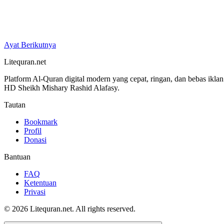
Ayat Berikutnya
Litequran.net
Platform Al-Quran digital modern yang cepat, ringan, dan bebas ikla
HD Sheikh Mishary Rashid Alafasy.
Tautan
Bookmark
Profil
Donasi
Bantuan
FAQ
Ketentuan
Privasi
© 2026 Litequran.net. All rights reserved.