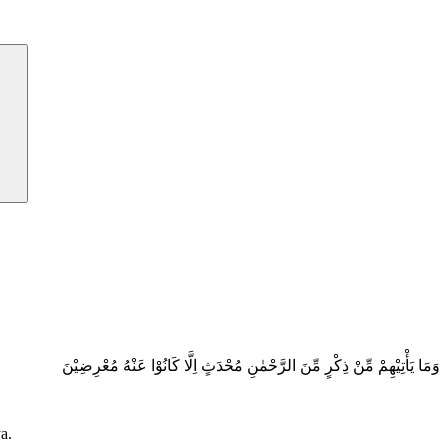
وَمَا يَأْتِيْهِمْ مِّنْ ذِكْرٍ مِّنَ الرَّحْمٰنِ مُحْدَثٍ اِلَّا كَانُوْا عَنْهُ مُعْرِضِيْنَ
a.