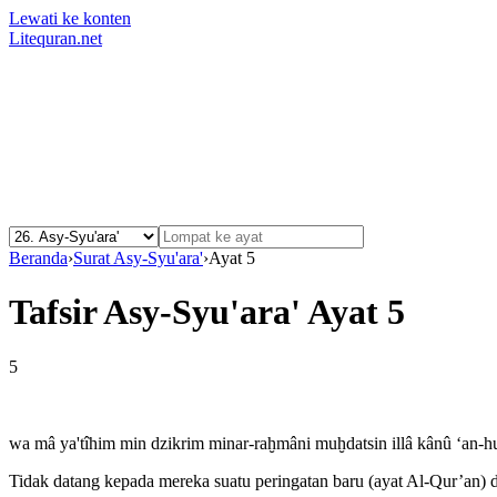
Lewati ke konten
Litequran.net
Beranda
›
Surat Asy-Syu'ara'
›
Ayat 5
Tafsir Asy-Syu'ara' Ayat 5
5
wa mâ ya'tîhim min dzikrim minar-raḫmâni muḫdatsin illâ kânû ‘an-h
Tidak datang kepada mereka suatu peringatan baru (ayat Al-Qur’an) 