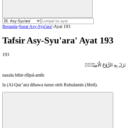
Beranda
›
Surat Asy-Syu'ara'
›
Ayat 193
Tafsir Asy-Syu'ara' Ayat 193
193
نَزَلَ بِهِ الرُّوْحُ الْاَمِيْنُۙ
nazala bihir-rûḫul-amîn
Ia (Al-Qur’an) dibawa turun oleh Ruhulamin (Jibril).