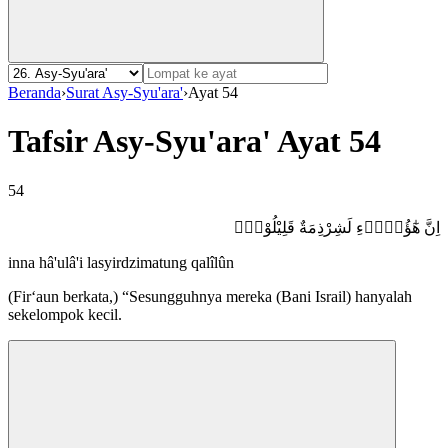
Beranda
›
Surat Asy-Syu'ara'
›
Ayat 54
Tafsir Asy-Syu'ara' Ayat 54
54
اِنَّ هٰٓؤُلَاۤءِ لَشِرْذِمَةٌ قَلِيْلُوْنَۙ
inna hâ'ulâ'i lasyirdzimatung qalîlûn
(Fir‘aun berkata,) “Sesungguhnya mereka (Bani Israil) hanyalah
sekelompok kecil.