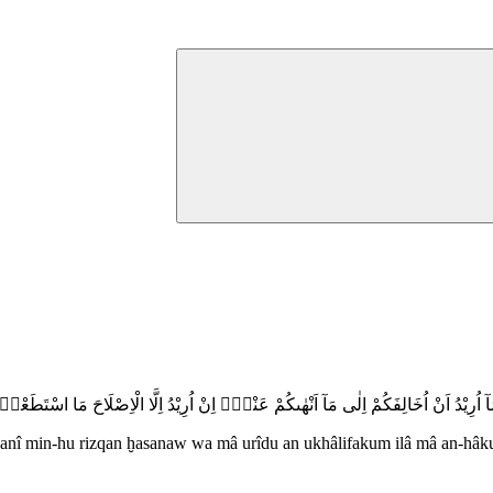
آ اُرِيْدُ اَنْ اُخَالِفَكُمْ اِلٰى مَآ اَنْهٰىكُمْ عَنْهُۗ اِنْ اُرِيْدُ اِلَّا الْاِصْلَاحَ مَا اسْتَطَعْتُۗ و
anî min-hu rizqan ḫasanaw wa mâ urîdu an ukhâlifakum ilâ mâ an-hâkum ‘a