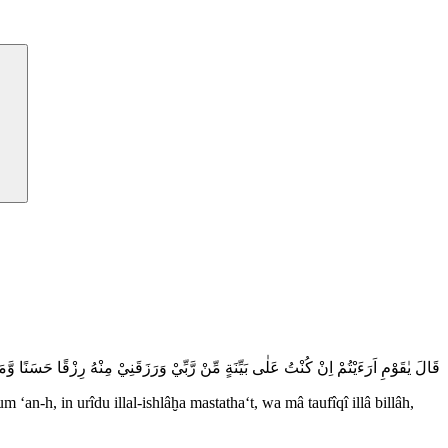
قَالَ يٰقَوْمِ اَرَءَيْتُمْ اِنْ كُنْتُ عَلٰى بَيِّنَةٍ مِّنْ رَّبِّيْ وَرَزَقَنِيْ مِنْهُ رِزْقًا حَسَنًا وَّمَ
n-h, in urîdu illal-ishlâḫa mastatha‘t, wa mâ taufîqî illâ billâh,