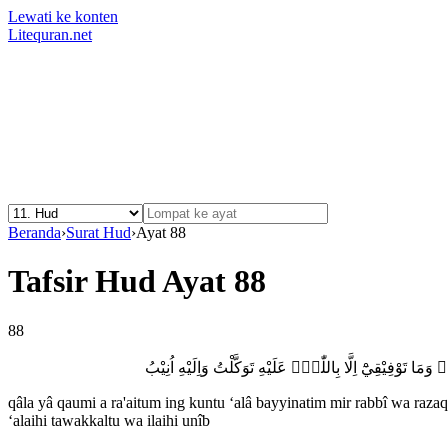
Lewati ke konten
Litequran.net
Beranda
›
Surat Hud
›
Ayat 88
Tafsir Hud Ayat 88
88
َمَا تَوْفِيْقِيْٓ اِلَّا بِاللّٰهِۗ عَلَيْهِ تَوَكَّلْتُ وَاِلَيْهِ اُنِيْبُ
qâla yâ qaumi a ra'aitum ing kuntu ‘alâ bayyinatim mir rabbî wa razaq
‘alaihi tawakkaltu wa ilaihi unîb