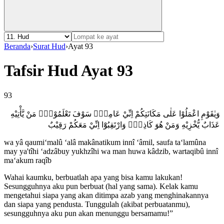
Beranda
›
Surat Hud
›
Ayat 93
Tafsir Hud Ayat 93
93
وَيٰقَوْمِ اعْمَلُوْا عَلٰى مَكَانَتِكُمْ اِنِّيْ عَامِلٌۗ سَوْفَ تَعْلَمُوْنَۙ مَنْ يَّأْتِيْهِ
عَذَابٌ يُّخْزِيْهِ وَمَنْ هُوَ كَاذِبٌۗ وَارْتَقِبُوْٓا اِنِّيْ مَعَكُمْ رَقِيْبٌ
wa yâ qaumi‘malû ‘alâ makânatikum innî ‘âmil, saufa ta‘lamûna
may ya'tîhi ‘adzâbuy yukhzîhi wa man huwa kâdzib, wartaqibû innî
ma‘akum raqîb
Wahai kaumku, berbuatlah apa yang bisa kamu lakukan!
Sesungguhnya aku pun berbuat (hal yang sama). Kelak kamu
mengetahui siapa yang akan ditimpa azab yang menghinakannya
dan siapa yang pendusta. Tunggulah (akibat perbuatanmu),
sesungguhnya aku pun akan menunggu bersamamu!”