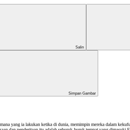
Salin
Simpan Gambar
gaimana yang ia lakukan ketika di dunia, memimpin mereka dalam keku
aan dan penderitaan itu adalah seburuk-buruk tempat yang dimasuki Fi