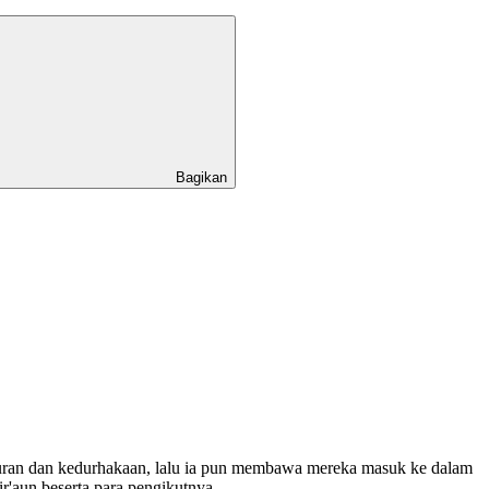
Bagikan
furan dan kedurhakaan, lalu ia pun membawa mereka masuk ke dalam
r'aun beserta para pengikutnya.