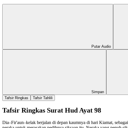
Putar Audio
Simpan
Tafsir Ringkas
Tafsir Tahlili
Tafsir Ringkas Surat Hud Ayat 98
Dia–Fir'aun–kelak berjalan di depan kaumnya di hari Kiamat, seba
neraka untuk merasakan pedihnya siksaan itu. Neraka yang penuh siks