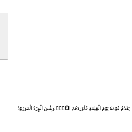
يَقْدُمُ قَوْمَهٗ يَوْمَ الْقِيٰمَةِ فَاَوْرَدَهُمُ النَّارَۗ وَبِئْسَ الْوِرْدُ الْمَوْرُوْدُ