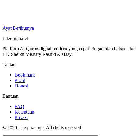
Ayat Berikutnya
Litequran.net
Platform Al-Quran digital modern yang cepat, ringan, dan bebas ikla
HD Sheikh Mishary Rashid Alafasy.
Tautan
Bookmark
Profil
Donasi
Bantuan
FAQ
Ketentuan
Privasi
© 2026 Litequran.net. All rights reserved.