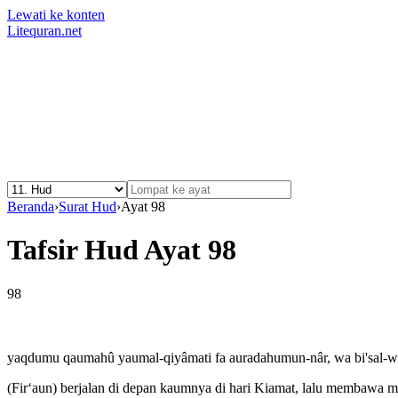
Lewati ke konten
Litequran.net
Beranda
›
Surat Hud
›
Ayat 98
Tafsir Hud Ayat 98
98
yaqdumu qaumahû yaumal-qiyâmati fa auradahumun-nâr, wa bi'sal-w
(Fir‘aun) berjalan di depan kaumnya di hari Kiamat, lalu membawa m