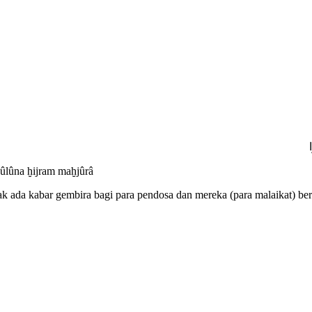
qûlûna ḫijram maḫjûrâ
tidak ada kabar gembira bagi para pendosa dan mereka (para malaikat) b