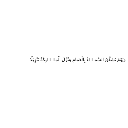
وَيَوْمَ تَشَقَّقُ السَّمَاۤءُ بِالْغَمَامِ وَنُزِّلَ الْمَلٰۤىِٕكَةُ تَنْزِيْلًا