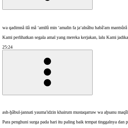
wa qadimnâ ilâ mâ ‘amilû min ‘amalin fa ja‘alnâhu habâ'am mantsûrâ
Kami perlihatkan segala amal yang mereka kerjakan, lalu Kami jadik
25:24
ash-ḫâbul-jannati yauma'idzin khairum mustaqarraw wa aḫsanu maqîl
Para penghuni surga pada hari itu paling baik tempat tinggalnya dan p