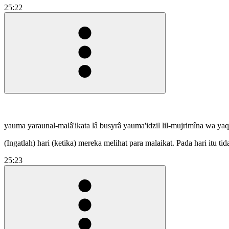
25:22
yauma yaraunal-malâ'ikata lâ busyrâ yauma'idzil lil-mujrimîna wa ya
(Ingatlah) hari (ketika) mereka melihat para malaikat. Pada hari itu 
25:23