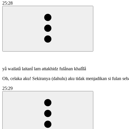
25:28
yâ wailatâ laitanî lam attakhidz fulânan khalîlâ
Oh, celaka aku! Sekiranya (dahulu) aku tidak menjadikan si fulan seba
25:29