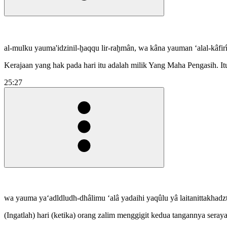
al-mulku yauma'idzinil-ḫaqqu lir-raḫmân, wa kâna yauman ‘alal-kâfirî
Kerajaan yang hak pada hari itu adalah milik Yang Maha Pengasih. Itu 
25:27
wa yauma ya‘adldludh-dhâlimu ‘alâ yadaihi yaqûlu yâ laitanittakhadzt
(Ingatlah) hari (ketika) orang zalim menggigit kedua tangannya seray