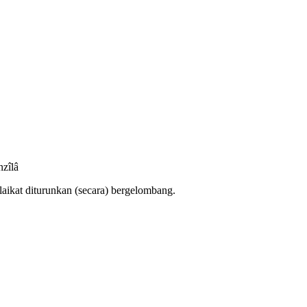
nzîlâ
alaikat diturunkan (secara) bergelombang.