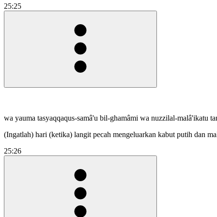
25:25
wa yauma tasyaqqaqus-samâ'u bil-ghamâmi wa nuzzilal-malâ'ikatu ta
(Ingatlah) hari (ketika) langit pecah mengeluarkan kabut putih dan m
25:26