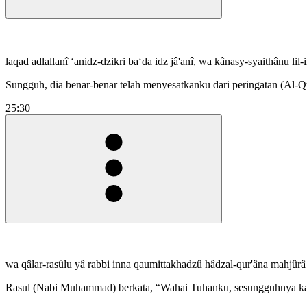
laqad adlallanî ‘anidz-dzikri ba‘da idz jâ'anî, wa kânasy-syaithânu lil
Sungguh, dia benar-benar telah menyesatkanku dari peringatan (Al-Q
25:30
wa qâlar-rasûlu yâ rabbi inna qaumittakhadzû hâdzal-qur'âna mahjûrâ
Rasul (Nabi Muhammad) berkata, “Wahai Tuhanku, sesungguhnya kaum