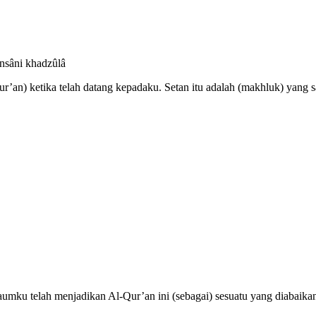
-insâni khadzûlâ
ur’an) ketika telah datang kepadaku. Setan itu adalah (makhluk) yang
ku telah menjadikan Al-Qur’an ini (sebagai) sesuatu yang diabaika