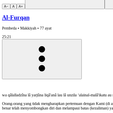
A−
A
A+
Al-Furqan
Pembeda • Makkiyah • 77 ayat
25:21
wa qâlalladzîna lâ yarjûna liqâ'anâ lau lâ unzila ‘alainal-malâ'ikatu 
Orang-orang yang tidak mengharapkan pertemuan dengan Kami (di akhi
benar telah menyombongkan diri dan melampaui batas (kezaliman) ya