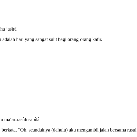
na ‘asîrâ
adalah hari yang sangat sulit bagi orang-orang kafir.
u ma‘ar-rasûli sabîlâ
a berkata, “Oh, seandainya (dahulu) aku mengambil jalan bersama rasul