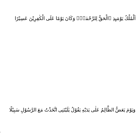
اَلْمُلْكُ يَوْمَىِٕذِ ࣙالْحَقُّ لِلرَّحْمٰنِۗ وَكَانَ يَوْمًا عَلَى الْكٰفِرِيْنَ عَسِيْرًا
وَيَوْمَ يَعَضُّ الظَّالِمُ عَلٰى يَدَيْهِ يَقُوْلُ يٰلَيْتَنِى اتَّخَذْتُ مَعَ الرَّسُوْلِ سَبِيْلًا
.