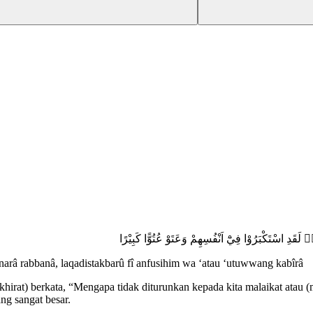
۞ َقَدِ اسْتَكْبَرُوْا فِيْٓ اَنْفُسِهِمْ وَعَتَوْ عُتُوًّا كَبِيْرًا
au narâ rabbanâ, laqadistakbarû fî anfusihim wa ‘atau ‘utuwwang kabîrâ
rat) berkata, “Mengapa tidak diturunkan kepada kita malaikat atau (m
ng sangat besar.