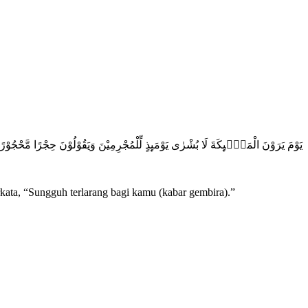
يَوْمَ يَرَوْنَ الْمَلٰۤىِٕكَةَ لَا بُشْرٰى يَوْمَىِٕذٍ لِّلْمُجْرِمِيْنَ وَيَقُوْلُوْنَ حِجْرًا مَّحْجُوْرًا
erkata, “Sungguh terlarang bagi kamu (kabar gembira).”