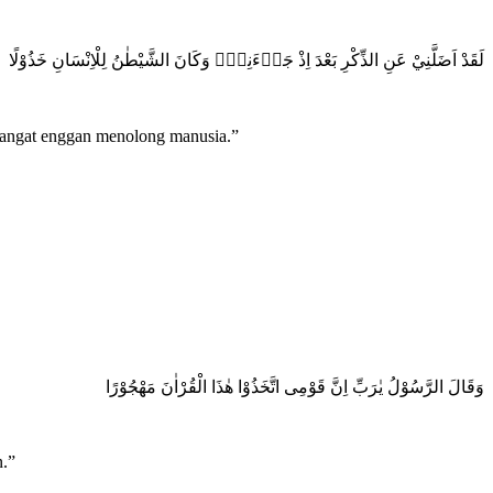
لَقَدْ اَضَلَّنِيْ عَنِ الذِّكْرِ بَعْدَ اِذْ جَاۤءَنِيْۗ وَكَانَ الشَّيْطٰنُ لِلْاِنْسَانِ خَذُوْلًا
 sangat enggan menolong manusia.”
وَقَالَ الرَّسُوْلُ يٰرَبِّ اِنَّ قَوْمِى اتَّخَذُوْا هٰذَا الْقُرْاٰنَ مَهْجُوْرًا
n.”