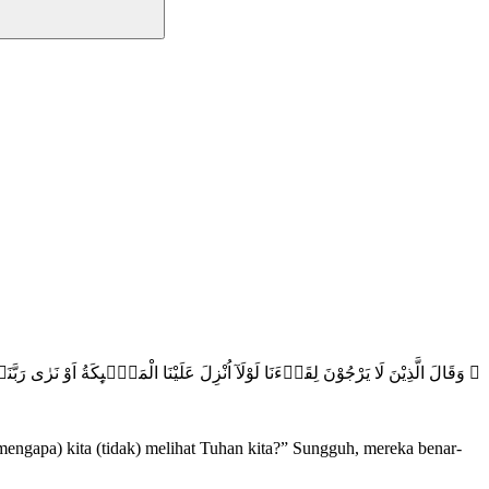
وَقَالَ الَّذِيْنَ لَا يَرْجُوْنَ لِقَاۤءَنَا لَوْلَآ اُنْزِلَ عَلَيْنَا الْمَلٰۤىِٕكَةُ اَوْ نَرٰى رَبَّنَاۗ ل
engapa) kita (tidak) melihat Tuhan kita?” Sungguh, mereka benar-