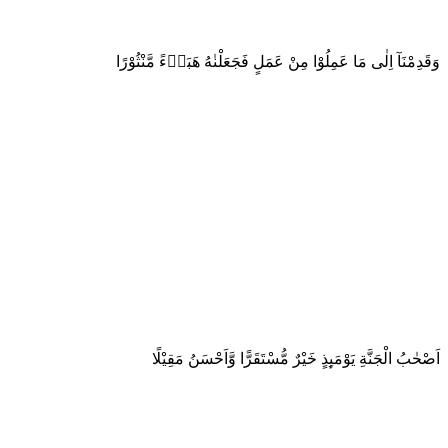
وَقَدِمْنَآ اِلٰى مَا عَمِلُوْا مِنْ عَمَلٍ فَجَعَلْنٰهُ هَبَاۤءً مَّنْثُوْرًا
اَصْحٰبُ الْجَنَّةِ يَوْمَىِٕذٍ خَيْرٌ مُّسْتَقَرًّا وَّاَحْسَنُ مَقِيْلًا