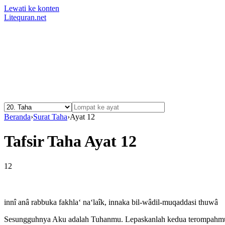
Lewati ke konten
Litequran.net
Beranda
›
Surat Taha
›
Ayat 12
Tafsir Taha Ayat 12
12
innî anâ rabbuka fakhla‘ na‘laîk, innaka bil-wâdil-muqaddasi thuwâ
Sesungguhnya Aku adalah Tuhanmu. Lepaskanlah kedua terompahmu 