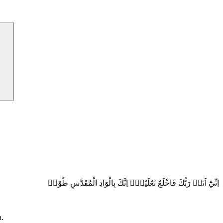
اِنِّيْٓ اَنَا۠ رَبُّكَ فَاخْلَعْ نَعْلَيْكَۚ اِنَّكَ بِالْوَادِ الْمُقَدَّسِ طُوًىۗ
a.