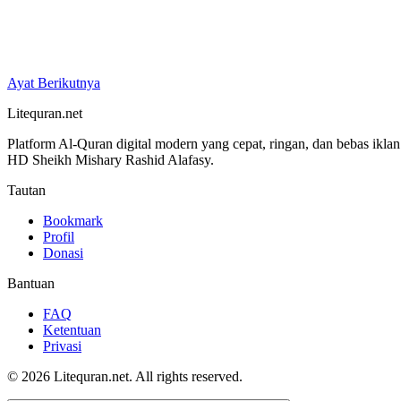
Ayat Berikutnya
Litequran.net
Platform Al-Quran digital modern yang cepat, ringan, dan bebas ikla
HD Sheikh Mishary Rashid Alafasy.
Tautan
Bookmark
Profil
Donasi
Bantuan
FAQ
Ketentuan
Privasi
© 2026 Litequran.net. All rights reserved.