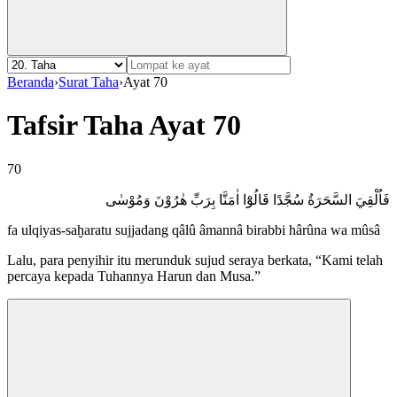
Beranda
›
Surat Taha
›
Ayat 70
Tafsir Taha Ayat 70
70
فَاُلْقِيَ السَّحَرَةُ سُجَّدًا قَالُوْٓا اٰمَنَّا بِرَبِّ هٰرُوْنَ وَمُوْسٰى
fa ulqiyas-saḫaratu sujjadang qâlû âmannâ birabbi hârûna wa mûsâ
Lalu, para penyihir itu merunduk sujud seraya berkata, “Kami telah
percaya kepada Tuhannya Harun dan Musa.”