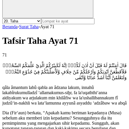
Beranda
›
Surat Taha
›
Ayat 71
Tafsir Taha Ayat 71
71
قَالَ اٰمَنْتُمْ لَهٗ قَبْلَ اَنْ اٰذَنَ لَكُمْۗ اِنَّهٗ لَكَبِيْرُكُمُ الَّذِيْ عَلَّمَكُمُ السِّحْرَۚ
فَلَاُقَطِّعَنَّ اَيْدِيَكُمْ وَاَرْجُلَكُمْ مِّنْ خِلَافٍ وَّلَاُصَلِّبَنَّكُمْ فِيْ جُذُوْعِ النَّخْلِۖ
وَلَتَعْلَمُنَّ اَيُّنَآ اَشَدُّ عَذَابًا وَّاَبْقٰى
qâla âmantum lahû qabla an âdzana lakum, innahû
lakabîrukumulladzî ‘allamakumus-siḫr, fa la'uqaththi‘anna
aidiyakum wa arjulakum min khilâfiw wa la'ushallibannakum fî
judzû‘in-nakhli wa lata‘lamunna ayyunâ asyaddu ‘adzâbaw wa abqâ
Dia (Fir‘aun) berkata, “Apakah kamu beriman kepadanya (Musa)
sebelum aku memberi izin kepadamu? Sesungguhnya dia itu
pemimpinmu yang mengajarkan sihir kepadamu. Sungguh, akan
kupotong tangan-tangan dan kaki-kakimu secara bersilang dan